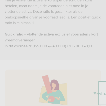
met je vlottende activa je kortlopende schulden kunt
betalen, maar neem je de voorraden niet mee in je
vlottende activa. Deze ratio is geschikter als de
omloopsnelheid van je voorraad laag is. Een positief quick
ratio is minimaal 1.
Quick ratio = vlottende activa exclusief voorraden / kort
vreemd vermogen
In dit voorbeeld: (155.000 -/- 40.000) / 105.000 = 1,10
Feedb