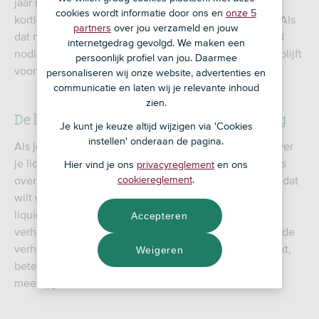
jaar moeten worden betaald. Als het lukt om je
cookies wordt informatie door ons en
onze 5
kortlopende schulden te betalen, is je bedrijf liquide. Als
partners
over jou verzameld en jouw
dat niet lukt, is je bedrijf ‘illiquide’ en heb je extra geld
internetgedrag gevolgd. We maken een
nodig om te zorgen dat je bedrijf op de lange termijn blijft
persoonlijk profiel van jou. Daarmee
voortbestaan.
personaliseren wij onze website, advertenties en
communicatie en laten wij je relevante inhoud
zien.
De liquiditeitspositie van jouw onderneming
Je kunt je keuze altijd wijzigen via 'Cookies
instellen' onderaan de pagina.
Als je de liquiditeit berekent, zegt het resultaat iets over
je liquiditeitspositie op dat moment. Het zegt dus niets
Hier vind je ons
privacyreglement
en ons
over de liquiditeit van je bedrijf in de toekomst. Als je dat
cookiereglement
.
wilt weten, kun je een liquiditeitsbegroting maken. Je
liquiditeit zegt ook niets over je winst. Liquiditeit is de
Accepteren
verhouding tussen inkomsten en uitgaven en winst is de
verhouding tussen omzet en kosten. Als je winst maakt,
Weigeren
betekent dit dus niet automatisch dat je liquiditeit ook
meestijgt.