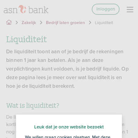
Inloggen
Liquiditeit
Zakelijk
Bedrijf laten groeien
Liquiditeit
De liquiditeit toont aan of je bedrijf de rekeningen
binnen 1 jaar kan betalen. Als je aan deze
verplichtingen kunt voldoen, is je bedrijf liquide. Op
deze pagina lees je meer over wat liquiditeit is en
hoe je de liquiditeit berekent.
Wat is liquiditeit?
De liquiditeit geeft aan in hoeverre een bedrijf
kortlopende schulden kan aflossen. Het gaat hierbij om
Leuk dat je onze website bezoekt
nog te betalen facturen en andere schulden die binnen 1
We willen graag cookies plaatsen. Met deze