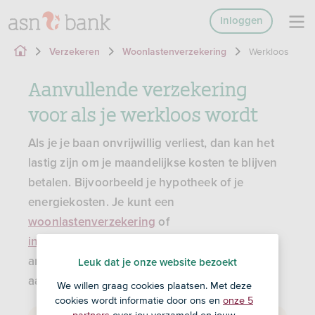
Inloggen
Werkloos
Verzekeren
Woonlastenverzekering
Aanvullende verzekering
voor als je werkloos wordt
Als je je baan onvrijwillig verliest, dan kan het
lastig zijn om je maandelijkse kosten te blijven
betalen. Bijvoorbeeld je hypotheek of je
energiekosten. Je kunt een
woonlastenverzekering
of
inkomensverzekering
voor
arbeidsongeschiktheid afsluiten en deze
Leuk dat je onze website bezoekt
aanvullende WW-dekking erbij nemen.
We willen graag cookies plaatsen. Met deze
cookies wordt informatie door ons en
onze 5