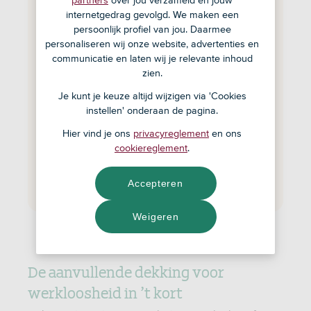
partners
over jou verzameld en jouw
Een verzekering voor
internetgedrag gevolgd. We maken een
persoonlijk profiel van jou. Daarmee
arbeidsongeschiktheid via ASN
personaliseren wij onze website, advertenties en
Bank
communicatie en laten wij je relevante inhoud
zien.
Scherpe premie
Kiezen uit meerdere verzekeraars
Je kunt je keuze altijd wijzigen via 'Cookies
Een ASN-adviseur zoekt uit welke
instellen' onderaan de pagina.
verzekering bij jouw situatie past
Hier vind je ons
privacyreglement
en ons
cookiereglement
.
Maak een afspraak
Accepteren
Weigeren
De aanvullende dekking voor
werkloosheid in ’t kort