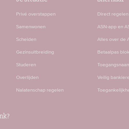
Privé overstappen
Direct regelen
Samenwonen
ASN-app en AS
Scheiden
Alles over de
Gezinsuitbreiding
Betaalpas blo
Studeren
Toegangsnaam
Overlijden
Veilig bankier
Nalatenschap regelen
Toegankelijkh
nk?