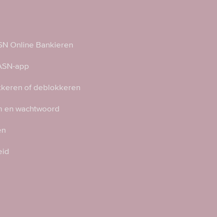
N Online Bankieren
 ASN-app
kkeren of deblokkeren
 en wachtwoord
en
eid