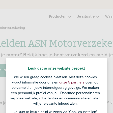
Producten
Je situatie
Waa
torverzekering
elden ASN Motorverzeke
je motor? Bekijk hoe je bent verzekerd en meld j
Leuk dat je onze website bezoekt
nline Bankieren
We willen graag cookies plaatsen. Met deze cookies
wordt informatie door ons en
onze 5 partners
over jou
verzameld en jouw internetgedrag gevolgd. We maken
een persoonlijk profiel van jou. Daarmee personaliseren
wij onze website, advertenties en communicatie en laten
en je klant van SNS? Log dan in op Mijn SNS of ga naar de S
wij je relevante inhoud zien.
Je kunt je keuze altijd wijzigen via 'Cookies instellen'