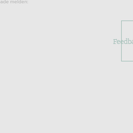
chade melden:
Feedb