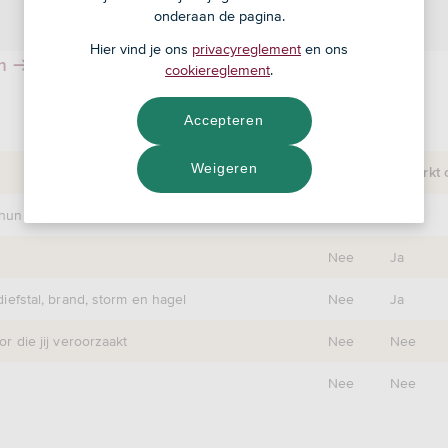
onderaan de pagina.
Hier vind je ons
privacyreglement
en ons
n
cookiereglement
.
Accepteren
Weigeren
WA
Beperkt 
hun spullen
Ja
Ja
Nee
Ja
iefstal, brand, storm en hagel
Nee
Ja
r die jij veroorzaakt
Nee
Nee
Nee
Nee