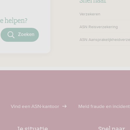
Verzekeren
e helpen?
ASN Reisverzekering
oeken
ASN Aansprakelijkheidverze
Vind een ASN-kantoor
Meld fraude en inciden
Je situatie
Snel naar