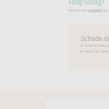
Hulp nodig?
Neem dan
op 
contact
Schade d
Is de schade 
Heeft de verze