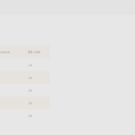
casco
All risk
Ja
Ja
Ja
Ja
Ja