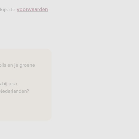
ekijk de
voorwaarden
olis en je groene
ij a.s.r.
-Nederlanden?