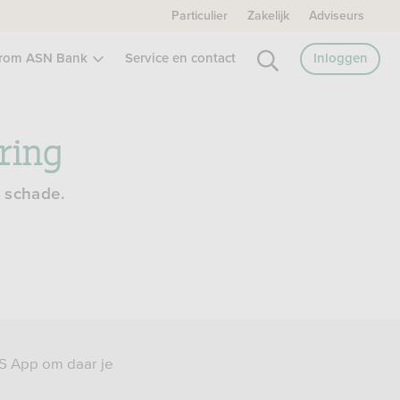
Particulier
Zakelijk
Adviseurs
rom ASN Bank
Service en contact
Inloggen
ring
e schade.
NS App om daar je