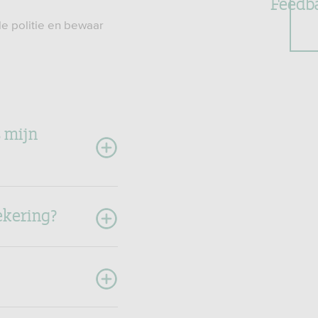
Feedb
ale politie en bewaar
s mijn
ekering?