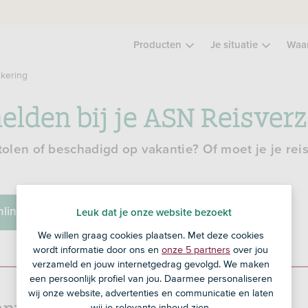
Producten
Je situatie
Waa
kering
elden bij je ASN Reisver
stolen of beschadigd op vakantie? Of moet je je re
nline Bankieren
Leuk dat je onze website bezoekt
We willen graag cookies plaatsen. Met deze cookies
wordt informatie door ons en
onze 5 partners
over jou
verzameld en jouw internetgedrag gevolgd. We maken
een persoonlijk profiel van jou. Daarmee personaliseren
wij onze website, advertenties en communicatie en laten
ant van SNS?
wij je relevante inhoud zien.