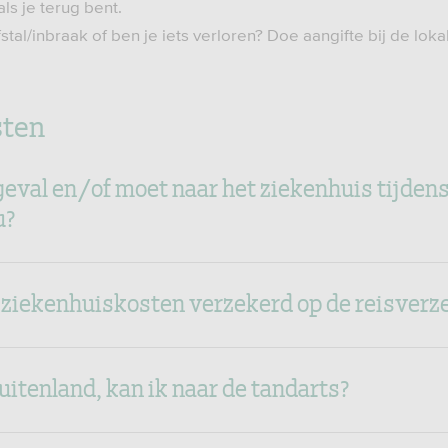
ls je terug bent.
fstal/inbraak of ben je iets verloren? Doe aangifte bij de lok
sten
geval en/of moet naar het ziekenhuis tijden
u?
n ziekenhuiskosten verzekerd op de reisverz
buitenland, kan ik naar de tandarts?