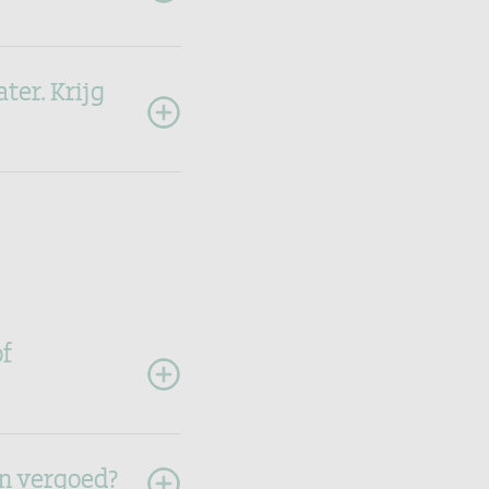
ter. Krijg
of
en vergoed?