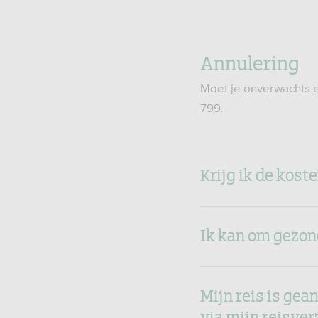
Annulering
Moet je onverwachts e
799.
Krijg ik de kost
Ik kan om gezon
Mijn reis is gea
via mijn reisve