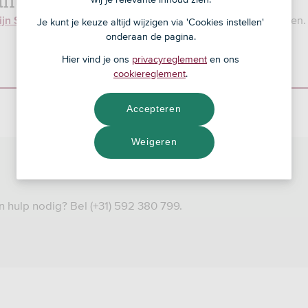
of ga naar de SNS App om daar je schade te melden.
ijn SNS
Je kunt je keuze altijd wijzigen via 'Cookies instellen'
onderaan de pagina.
Hier vind je ons
privacyreglement
en ons
cookiereglement
.
Accepteren
Weigeren
 hulp nodig? Bel (+31) 592 380 799.