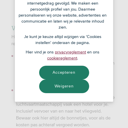
internetgedrag gevolgd. We maken een
persoonlijk profiel van jou. Daarmee
personaliseren wij onze website, advertenties en
communicatie en laten wij je relevante inhoud
Vertraging
zien.
Heeft je vlucht flinke vertraging? Dan heb je vaak
Je kunt je keuze altijd wijzigen via 'Cookies
instellen' onderaan de pagina.
recht op een vergoeding:
Hier vind je ons
privacyreglement
en ons
Recht op verzorging. Denk aan eten en drinken.
cookiereglement
.
Regelt je luchtvaarmaatschappij dit niet zelf? Dan
kun je de kosten achteraf terugvragen bij de
Accepteren
luchtvaartmaatschappij. Bewaar daarom altijd de
bonnetjes.
Weigeren
Recht op accommodatie. Moet je door de
vertraging een extra nacht blijven? Dan betaalt de
luchtvaartmaatschappij vaak een hotel voor je.
Inclusief vervoer van en naar het vliegveld.
Bewaar ook hier altijd de bonnetjes, voor als de
kosten pas achteraf vergoed worden.