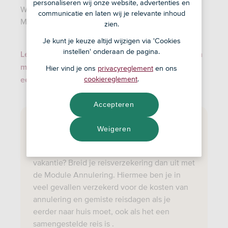
personaliseren wij onze website, advertenties en
Wintersport en Bijzondere Sporten? Dan is de
communicatie en laten wij je relevante inhoud
Module Medische Kosten altijd meeverzekerd.
zien.
Je kunt je keuze altijd wijzigen via 'Cookies
instellen' onderaan de pagina.
Lees waarom het toch slim is om medische kosten
mee te verzekeren op je reisverzekering als je al
Hier vind je ons
privacyreglement
en ons
cookiereglement
.
een zorgverzekering hebt
Accepteren
Annulering
Weigeren
Zoek je een annuleringsverzekering voor je
vakantie? Breid je reisverzekering dan uit met
de Module Annulering. Hiermee ben je in
veel gevallen verzekerd voor de kosten van
annulering en gemiste reisdagen als je
eerder naar huis moet, ook als het een
samengestelde reis is .