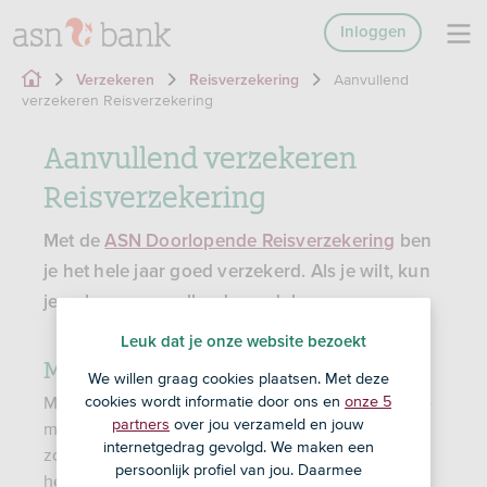
Inloggen
Aanvullend
Verzekeren
Reisverzekering
verzekeren Reisverzekering
Aanvullend verzekeren
Reisverzekering
Met de
ASN Doorlopende Reisverzekering
ben
je het hele jaar goed verzekerd. Als je wilt, kun
je ook een aanvullende module aanvragen.
Leuk dat je onze website bezoekt
Medische kosten
We willen graag cookies plaatsen. Met deze
cookies wordt informatie door ons en
onze 5
Moet je zorgkosten maken op reis? Dan verzeker je
partners
over jou verzameld en jouw
met de Module Medische kosten het deel dat je
internetgedrag gevolgd. We maken een
zorgverzekering niet vergoedt. Goed om te weten:
persoonlijk profiel van jou. Daarmee
heb je gekozen voor werelddekking of de Module