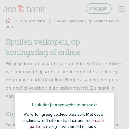
Inloggen
Spullen verkopen, op koningsdag of
Tips voor kids
online
Spullen verkopen, op
koningsdag of online
Wil je je kind de waarde van geld leren? Dan hebben
we een goede tip voor je: verkoop oude spullen op
de rommelmarkt of online. Bedenk samen een prijs
en deel bijvoorbeeld de opbrengsten. Zo maak je
van de opbrengst meteen een leuk leermoment.
Leuk dat je onze website bezoekt
Koningsdag en rommelmarkten
We willen graag cookies plaatsen. Met deze
cookies wordt informatie door ons en
onze 5
De rommelmarkt in de buurt en Koningsdag zijn perfecte
partners
over jou verzameld en jouw