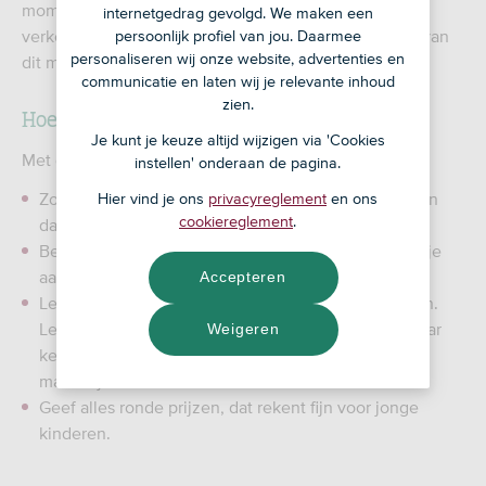
momenten om oud speelgoed en andere dingen te
internetgedrag gevolgd. We maken een
verkopen. Als je dit samen met je kind doet, maak je van
persoonlijk profiel van jou. Daarmee
personaliseren wij onze website, advertenties en
dit moment iets leerzaams.
communicatie en laten wij je relevante inhoud
zien.
Hoe pak je het aan?
Je kunt je keuze altijd wijzigen via 'Cookies
Met deze tips wordt het vast en zeker een succes:
instellen' onderaan de pagina.
Zoek samen uit wat weg kan - al zullen de meningen
Hier vind je ons
privacyreglement
en ons
cookiereglement
.
daar misschien over verdeeld zijn.
Bedenk samen de prijs per ding, en leg uit waarom je
aan een bepaald bedrag denkt.
Accepteren
Leg uit dat mensen op markten vaak onderhandelen.
Leg uit wat dat is, en hoe je dat doet. Oefen een paar
Weigeren
keer en speel zowel een standvastige als een
makkelijke onderhandelaar.
Geef alles ronde prijzen, dat rekent fijn voor jonge
kinderen.