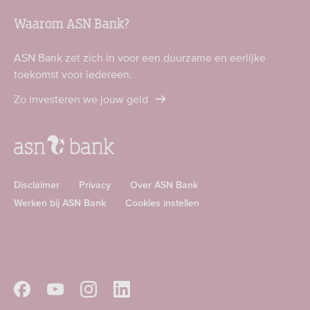
Waarom ASN Bank?
ASN Bank zet zich in voor een duurzame en eerlijke
toekomst voor iedereen.
Zo investeren we jouw geld
Disclaimer
Privacy
Over ASN Bank
Werken bij ASN Bank
Cookies instellen
Download
Download
ASN
ASN
app
app
Volg
Volg
Volg
Volg
in
in
ASN
ASN
ASN
ASN
de
de