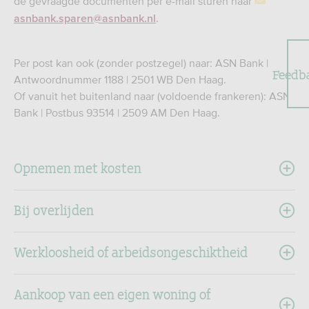
de gevraagde documenten per e-mail sturen naar
.
asnbank.sparen@asnbank.nl
Per post kan ook (zonder postzegel) naar: ASN Bank |
Feedb
Antwoordnummer 1188 | 2501 WB Den Haag.
Of vanuit het buitenland naar (voldoende frankeren): ASN
Bank | Postbus 93514 | 2509 AM Den Haag.
Opnemen met kosten
Bij overlijden
Werkloosheid of arbeidsongeschiktheid
Aankoop van een eigen woning of