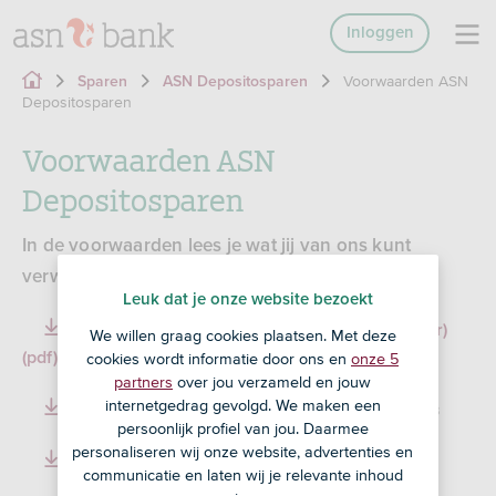
Inloggen
Voorwaarden ASN
Sparen
ASN Depositosparen
Depositosparen
Voorwaarden ASN
Depositosparen
In de voorwaarden lees je wat jij van ons kunt
verwachten en wat wij van jou verwachten.
Leuk dat je onze website bezoekt
Voorwaarden ASN Online Bankieren (particulier)
We willen graag cookies plaatsen. Met deze
(pdf)
cookies wordt informatie door ons en
onze 5
207,61 KB
partners
over jou verzameld en jouw
internetgedrag gevolgd. We maken een
Voorwaarden ASN Depositosparen (pdf)
92,56 KB
persoonlijk profiel van jou. Daarmee
personaliseren wij onze website, advertenties en
Tarievenwijzer (pdf)
117,59 KB
communicatie en laten wij je relevante inhoud