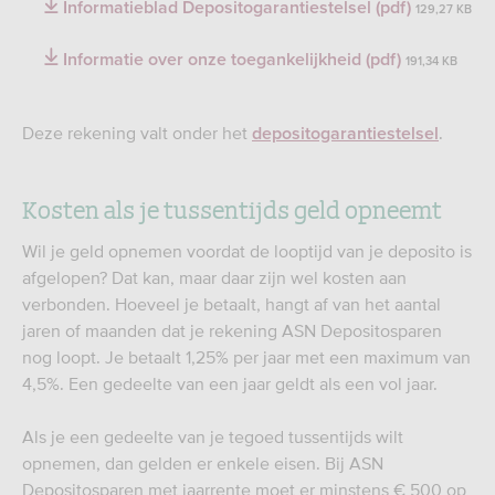
Informatieblad Depositogarantiestelsel (pdf)
129,27 KB
Informatie over onze toegankelijkheid (pdf)
191,34 KB
Deze rekening valt onder het
.
depositogarantiestelsel
Kosten als je tussentijds geld opneemt
Wil je geld opnemen voordat de looptijd van je deposito is
afgelopen? Dat kan, maar daar zijn wel kosten aan
verbonden. Hoeveel je betaalt, hangt af van het aantal
jaren of maanden dat je rekening ASN Depositosparen
nog loopt. Je betaalt 1,25% per jaar met een maximum van
4,5%. Een gedeelte van een jaar geldt als een vol jaar.
Als je een gedeelte van je tegoed tussentijds wilt
opnemen, dan gelden er enkele eisen. Bij ASN
Depositosparen met jaarrente moet er minstens € 500 op