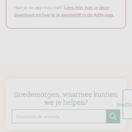
Heb je de app nog niet?
Lees hier hoe je deze
download en hoe je je aanmeldt in de ASN-app.
Goedemorgen, waarmee kunnen
we je helpen?
Feedb
Doorzoek de website
Zoeken