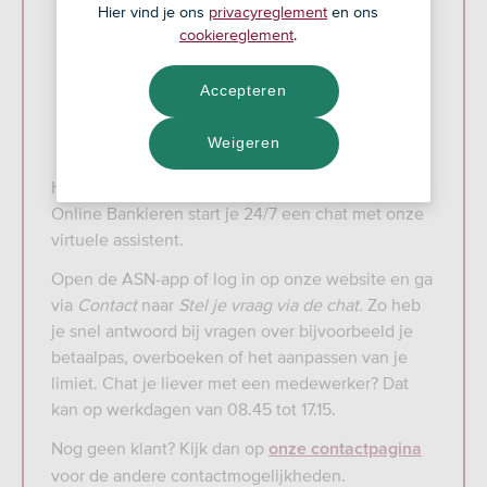
Hier vind je ons
privacyreglement
en ons
cookiereglement
.
Accepteren
Weigeren
Heb je een vraag? In de ASN-app en in ASN
Online Bankieren start je 24/7 een chat met onze
virtuele assistent.
Open de ASN-app of log in op onze website en ga
via
Contact
naar
Stel je vraag via de chat.
Zo heb
je snel antwoord bij vragen over bijvoorbeeld je
betaalpas, overboeken of het aanpassen van je
limiet. Chat je liever met een medewerker? Dat
kan op werkdagen van 08.45 tot 17.15.
Nog geen klant? Kijk dan op
onze contactpagina
voor de andere contactmogelijkheden.