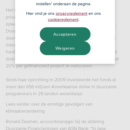
instellen' onderaan de pagina.
Het Global Climate Partnership Fund is een publiek-
Hier vind je ons
privacyreglement
en ons
privaat samenwerkingsverband dat is opgezet om de
cookiereglement
.
opwarming van de aarde zoveel mogelijk te beperken.
Door financiering van projecten op het gebied van
Accepteren
duurzame energie en energiebesparing, vooral in lage
inkomenslanden en opkomende economieën, wil het
Weigeren
fonds zoveel mogelijk impact realiseren. Onderliggend
doel is om de uitstoot van broeikasgassen met minimaal
20% per gefinancierd project te reduceren.
Sinds haar oprichting in 2009 investeerde het fonds al
meer dan 656 miljoen Amerikaanse dollar in duurzame
programma’s in 29 landen wereldwijd.
Lees verder over de ernstige gevolgen van
klimaatverandering
Ronald Zeeman, accountmanager bij de afdeling
Duurzame Financieringen van ASN Bank: “In lage