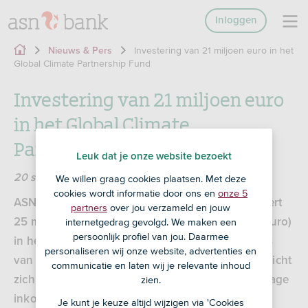
Inloggen
Investering van 21 miljoen euro in het
Nieuws & Pers
Global Climate Partnership Fund
Investering van 21 miljoen euro
in het Global Climate
Partnership Fund
Leuk dat je onze website bezoekt
20 september 2020
We willen graag cookies plaatsen. Met deze
cookies wordt informatie door ons en
onze 5
ASN Bank, onderdeel van de Volksbank, investeert
partners
over jou verzameld en jouw
25 miljoen Amerikaanse dollar (ruim 21 miljoen euro)
internetgedrag gevolgd. We maken een
persoonlijk profiel van jou. Daarmee
in het Global Climate Partnership Fund. Dit fonds
personaliseren wij onze website, advertenties en
van de Zwitserse asset manager ResponsAbility richt
communicatie en laten wij je relevante inhoud
zich op het verminderen van de CO
-uitstoot in lage
zien.
2
inkomenslanden en opkomende economieën.
Je kunt je keuze altijd wijzigen via 'Cookies