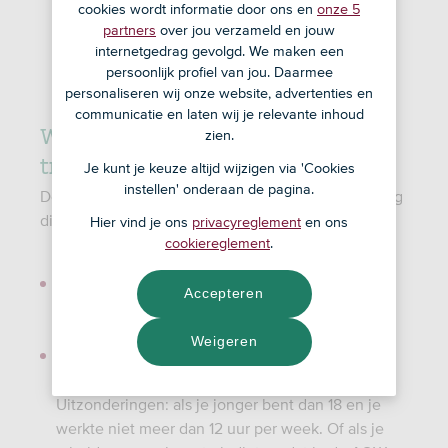
cookies wordt informatie door ons en
onze 5
partners
over jou verzameld en jouw
internetgedrag gevolgd. We maken een
persoonlijk profiel van jou. Daarmee
personaliseren wij onze website, advertenties en
communicatie en laten wij je relevante inhoud
Wat is de wettelijke
zien.
transitievergoeding?
Je kunt je keuze altijd wijzigen via 'Cookies
instellen' onderaan de pagina.
De transitievergoeding is een wettelijke vergoeding
die de vroegere kantonrechtersformule vervangt.
Hier vind je ons
privacyreglement
en ons
cookiereglement
.
Je hebt er recht op als je ontslag via UWV of de
Accepteren
kantonrechter loopt of als je contract voor
bepaalde tijd niet wordt verlengd.
Weigeren
Het maakt niet uit hoe lang je in dienst was, dus
zelfs nog in je proeftijd heb je er recht op.
Uitzonderingen: als je jonger bent dan 18 en je
werkte niet meer dan 12 uur per week. Of als je