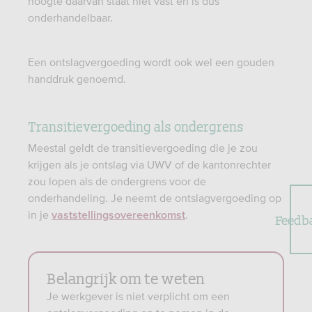
hoogte daarvan staat niet vast en is dus
onderhandelbaar.
Een ontslagvergoeding wordt ook wel een gouden
handdruk genoemd.
Transitievergoeding als ondergrens
Meestal geldt de transitievergoeding die je zou
krijgen als je ontslag via UWV of de kantonrechter
zou lopen als de ondergrens voor de
onderhandeling. Je neemt de ontslagvergoeding op
in je
.
vaststellingsovereenkomst
Feedb
Belangrijk om te weten
Je werkgever is niet verplicht om een