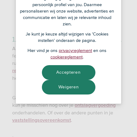
persoonlijk profiel van jou. Daarmee
personaliseren wij onze website, advertenties en
communicatie en laten wij je relevante inhoud
zien.
Je kunt je keuze altijd wijzigen via 'Cookies
1. Onderhandel waar/als het nog kan
instellen' onderaan de pagina.
Als je baas aankondigt dat hij je ontslaat, ben je
Hier vind je ons
privacyreglement
en ons
feitelijk nog niet ontslagen. Misschien is er nog
cookiereglement
.
ruimte om te onderhandelen over bijvoorbeeld de
, want verschillende redenen
reden van ontslag
Accepteren
hebben verschillende gevolgen.
Weigeren
Ga je uit elkaar met wederzijds goedvinden? Dan
kun je misschien nog over je
ontslagvergoeding
onderhandelen. Of over de andere punten in je
.
vaststellingsovereenkomst