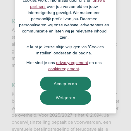
cookies wordt informatie door ons en
onze 5
partners
over jou verzameld en jouw
internetgedrag gevolgd. We maken een
Kosten van je studie
persoonlijk profiel van jou. Daarmee
personaliseren wij onze website, advertenties en
Als je studeert heb je meestal recht op
communicatie en laten wij je relevante inhoud
studiefinanciering van de overheid. Zo hoef je niet
zien.
alle kosten van je studie zelf te dragen. Maar let op:
Je kunt je keuze altijd wijzigen via 'Cookies
ga je een mbo 3-opleiding of hoger volgen? Dan
instellen' onderaan de pagina.
moet je wel binnen 10 jaar je diploma halen, anders
Hier vind je ons
privacyreglement
en ons
moet je alles terugbetalen.
cookiereglement
.
Kosten hbo-opleiding of universiteit
Accepteren
Kies je voor een universitaire of hbo-opleiding? Dan
Weigeren
betaal je wettelijk collegegeld of instellingsgeld. Het
wettelijk collegegeld wordt elk jaar vastgesteld door
de overheid. Voor 2025/2027 is het € 2.694. Je
onderwijsinstelling bepaalt de voorwaarden, een
eventuele betalingsregeling of teruggave als je