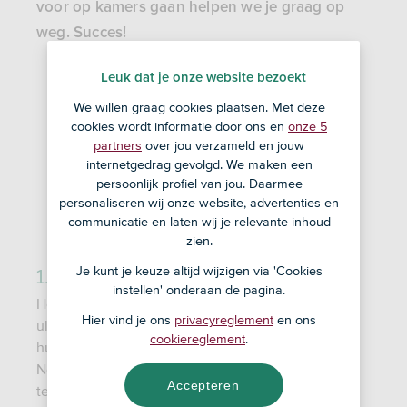
voor op kamers gaan helpen we je graag op
weg. Succes!
Leuk dat je onze website bezoekt
We willen graag cookies plaatsen. Met deze
cookies wordt informatie door ons en
onze 5
partners
over jou verzameld en jouw
internetgedrag gevolgd. We maken een
persoonlijk profiel van jou. Daarmee
personaliseren wij onze website, advertenties en
communicatie en laten wij je relevante inhoud
zien.
1. Het huurcontract
Je kunt je keuze altijd wijzigen via 'Cookies
instellen' onderaan de pagina.
Het valt niet mee om een kamer te vinden. Is het
Hier vind je ons
privacyreglement
en ons
uiteindelijk gelukt? Dan is het tijd voor het
cookiereglement
.
huurcontract. Zorg dat je weet wat je ondertekent.
Neem eerst de tijd om het huurcontract goed door
Accepteren
te nemen. Doe dat samen met je ouders of iemand