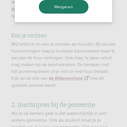
anders die je kan helpen. Handig: de
Rijksoverheid
Weigeren
van afspraken die in een
heeft een overzicht
huurcontract moeten staan.
Ken je rechten
Blijf kritisch en ken je rechten als huurder. Bij sociale
huurwoningen mag je huisbaas bijvoorbeeld maar 1x
per jaar de huur verhogen. Ook mag ‘ie geen winst
mag maken op de servicekosten. En bereken met
het puntensysteem of je niet te veel huur betaalt.
Kijk op de site van
hoe dit
de Rijksoverheid
systeem precies werkt.
2. Inschrijven bij de gemeente
Als je op kamers gaat is dat waarschijnlijk in een
andere gemeente. Ook als student moet je je
inschrijven in je nieuwe gemeente. Dat mag een