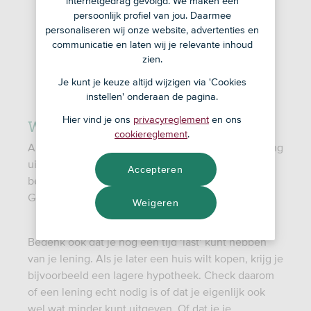
internetgedrag gevolgd. We maken een
persoonlijk profiel van jou. Daarmee
personaliseren wij onze website, advertenties en
communicatie en laten wij je relevante inhoud
zien.
Je kunt je keuze altijd wijzigen via 'Cookies
instellen' onderaan de pagina.
Wel of niet lenen?
Hier vind je ons
privacyreglement
en ons
cookiereglement
.
Als je niet rondkomt tijdens je studie, kán een lening
uitkomst bieden. Maar let op: Je moet het hele
Accepteren
bedrag uiteindelijk weer terugbetalen, plus rente.
Geld lenen kost dus geld.
Weigeren
Bedenk ook dat je nog een tijd ‘last’ kunt hebben
van je lening. Als je later een huis wilt kopen, krijg je
bijvoorbeeld een lagere hypotheek. Check daarom
of een lening echt nodig is of dat je eigenlijk ook
wel wat minder kunt uitgeven. Of dat je je