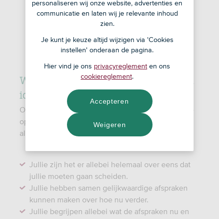
personaliseren wij onze website, advertenties en
communicatie en laten wij je relevante inhoud
zien.
Je kunt je keuze altijd wijzigen via 'Cookies
instellen' onderaan de pagina.
Hier vind je ons
privacyreglement
en ons
Wanneer is online scheiden een goed
cookiereglement
.
idee?
Accepteren
Online scheiden is een relatief snelle en goedkope
oplossing. Maar doe het alleen zonder begeleiding
Weigeren
als je over geen van de volgende punten twijfelt:
Jullie zijn het er allebei helemaal over eens dat
jullie moeten gaan scheiden.
Jullie hebben samen gelijkwaardige afspraken
kunnen maken over hoe nu verder.
Jullie begrijpen allebei wat de afspraken nu en