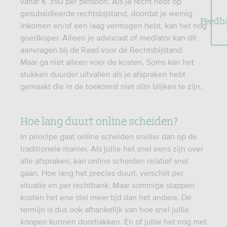
vanaf € 350 per persoon. Als je recht hebt op
gesubsidieerde rechtsbijstand, doordat je weinig
Feedb
inkomen en/of een laag vermogen hebt, kan het nog
goedkoper. Alleen je advocaat of mediator kan dit
aanvragen bij de Raad voor de Rechtsbijstand.
Maar ga niet alleen voor de kosten. Soms kan het
stukken duurder uitvallen als je afspraken hebt
gemaakt die in de toekomst niet slim blijken te zijn.
Hoe lang duurt online scheiden?
In principe gaat online scheiden sneller dan op de
traditionele manier. Als jullie het snel eens zijn over
alle afspraken, kan online scheiden relatief snel
gaan. Hoe lang het precies duurt, verschilt per
situatie en per rechtbank. Maar sommige stappen
kosten het ene stel meer tijd dan het andere. De
termijn is dus ook afhankelijk van hoe snel jullie
knopen kunnen doorhakken. En of jullie het nog met