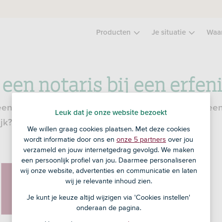
Producten
Je situatie
Waa
een notaris bij een erfen
een overlijden krijg je bijna altijd te maken met ee
Leuk dat je onze website bezoekt
ijk? En wat zijn de kosten?
We willen graag cookies plaatsen. Met deze cookies
wordt informatie door ons en
onze 5 partners
over jou
verzameld en jouw internetgedrag gevolgd. We maken
een persoonlijk profiel van jou. Daarmee personaliseren
wij onze website, advertenties en communicatie en laten
wij je relevante inhoud zien.
Je kunt je keuze altijd wijzigen via 'Cookies instellen'
onderaan de pagina.