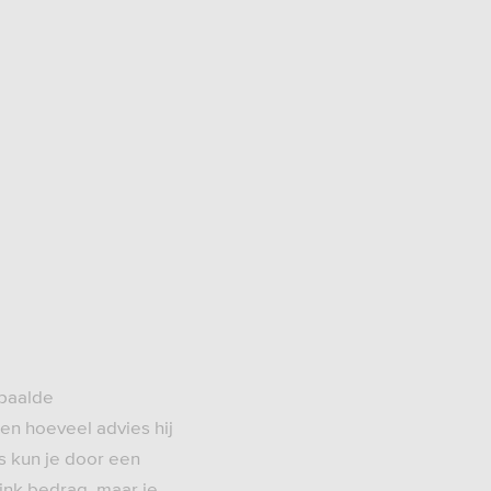
epaalde
en hoeveel advies hij
ms kun je door een
link bedrag, maar je