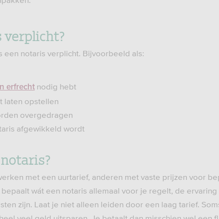
anpakken.
s verplicht?
 een notaris verplicht. Bijvoorbeeld als:
nodig hebt
n erfrecht
t laten opstellen
orden overgedragen
otaris afgewikkeld wordt
 notaris?
rken met een uurtarief, anderen met vaste prijzen voor b
paalt wát een notaris allemaal voor je regelt, de ervaring 
ten zijn. Laat je niet alleen leiden door een laag tarief. So
eel veel geld uitsparen. Je betaalt dan misschien wel een f