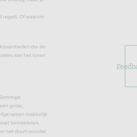
d regelt. Of waarom
werkzaamheden die de
palen, kan het lonen
Feedb
. Sommige
 een grote,
 erfgenamen makkelijk
 moet bemiddelen,
er het duurt voordat