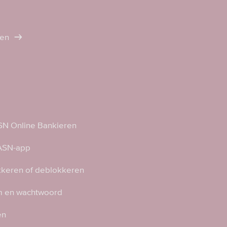
ten
N Online Bankieren
 ASN-app
kkeren of deblokkeren
 en wachtwoord
en