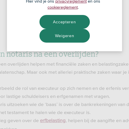
Hier vind je ons
privacyreglement
en ons
cookiereglement
.
Accepteren
Weigeren
n notaris na een overlijden?
een overlijden helpen met financiële zaken en belastingzake
latenschap. Maar ook met allerlei praktische zaken waar je 
orbeeld de rol van executeur op zich nemen en de erfenis ver
oor lastige schuldeisers en erfgenamen met vragen.
ris uitzoeken wie de ‘baas’ is over de bankrekeningen van 
het testament te halen wie de executeur is.
tleg geven over de
, helpen bij de aangifte en a
erfbelasting