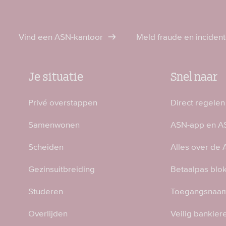
Vind een ASN-kantoor
Meld fraude en inciden
Je situatie
Snel naar
Privé overstappen
Direct regelen
Samenwonen
ASN-app en AS
Scheiden
Alles over de
Gezinsuitbreiding
Betaalpas blo
Studeren
Toegangsnaam
Overlijden
Veilig bankier