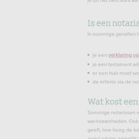
je dit het best kunt a
Is een notari
In sommige gevallen is
je een
verklaring va
je een testament wil
er een huis moet w
de erfenis via de n
Wat kost een
Sommige notarissen we
werkzaamheden. Ook be
geeft, hoe hoog de kos
goed advies namelijk h