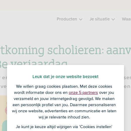
Producten
Je situatie
Waa
koming scholieren: aan
8e verjaardag
Leuk dat je onze website bezoekt
ar en zit je op het voortgezet onderwijs of volwas
verjaardag misschien tegemoetkoming scholieren 
We willen graag cookies plaatsen. Met deze cookies
wordt informatie door ons en
onze 5 partners
over jou
verzameld en jouw internetgedrag gevolgd. We maken
een persoonlijk profiel van jou. Daarmee personaliseren
wij onze website, advertenties en communicatie en laten
wij je relevante inhoud zien.
Je kunt je keuze altijd wijzigen via 'Cookies instellen'