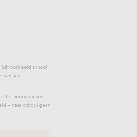
r bijvoorbeeld school,
volwassen.
 onder voorwaarden
eld – naar school gaan