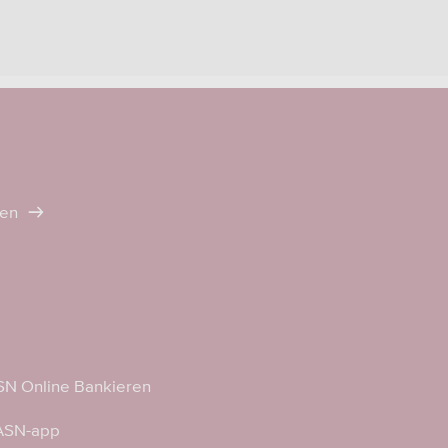
ten
N Online Bankieren
 ASN-app