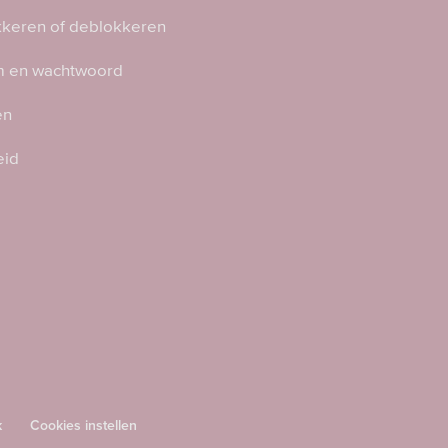
kkeren of deblokkeren
 en wachtwoord
en
eid
k
Cookies instellen