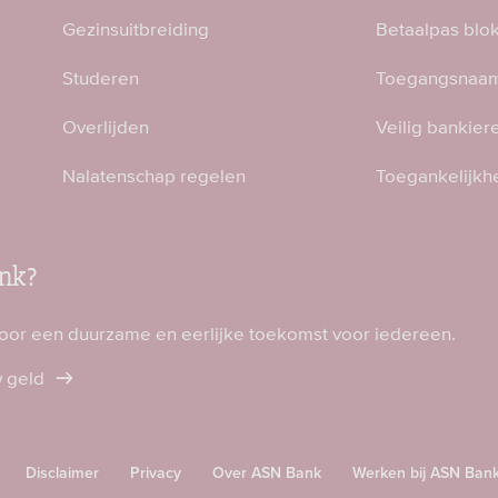
Gezinsuitbreiding
Betaalpas blo
Studeren
Toegangsnaam
Overlijden
Veilig bankier
Nalatenschap regelen
Toegankelijkh
nk?
voor een duurzame en eerlijke toekomst voor iedereen.
w geld
Disclaimer
Privacy
Over ASN Bank
Werken bij ASN Ban