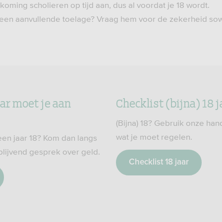
ming scholieren op tijd aan, dus al voordat je 18 wordt.
 een aanvullende toelage? Vraag hem voor de zekerheid sow
aar moet je aan
Checklist (bijna) 18 j
(Bijna) 18? Gebruik onze han
wat je moet regelen.
een jaar 18? Kom dan langs
jblijvend gesprek over geld.
Checklist 18 jaar