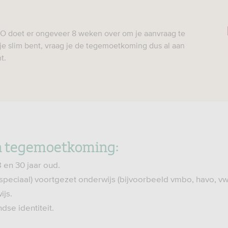
UO doet er ongeveer 8 weken over om je aanvraag te
je slim bent, vraag je de tegemoetkoming dus al aan
t.
 tegemoetkoming:
 en 30 jaar oud.
t (speciaal) voortgezet onderwijs (bijvoorbeeld vmbo, havo, vwo
js.
dse identiteit.