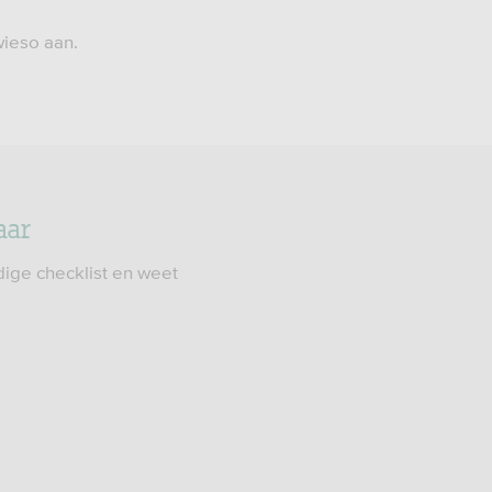
ieso aan.
aar
dige checklist en weet