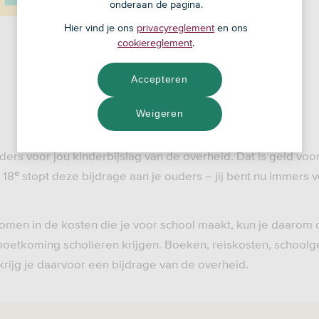
onderaan de pagina.
Hier vind je ons
privacyreglement
en ons
cookiereglement
.
Accepteren
Weigeren
ders voor jou kinderbijslag van de overheid. Dat is geld voo
e
 18
stopt deze bijdrage aan je ouders – jij bent nu immers 
omen in de kosten die je voor school maakt, kun je daarom
oetkoming scholieren krijgen. Boeken, reiskosten, schoolg
krijg je daarvoor een bijdrage van de overheid.