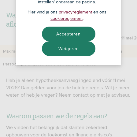
instellen' onderaan de pagina.
Hier vind je ons
privacyreglement
en ons
Wat zijn de nieuwe regels om
cookiereglement
.
aflossingsvrij te lenen?
Accepteren
Tot 11 mei 
Weigeren
Maximaal % van de marktwaarde van je huis
50%
Persoonlijke uitgaven zoals een auto of vakantie
✓
Heb je al een hypotheekaanvraag ingediend vóór 11 mei
2026? Dan gelden voor jou de huidige regels. Wil je meer
weten of heb je vragen? Neem contact op met je adviseur.
Waarom passen we de regels aan?
We vinden het belangrijk dat klanten zekerheid
opbouwen voor de toekomst en financiële risico's