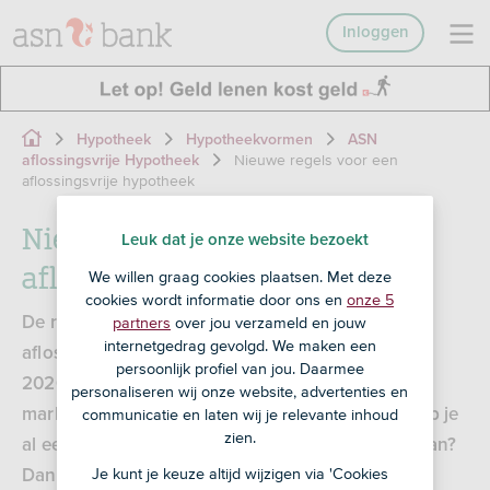
Inloggen
Hypotheek
Hypotheekvormen
ASN
Nieuwe regels voor een
aflossingsvrije Hypotheek
aflossingsvrije hypotheek
Nieuwe regels voor een
Leuk dat je onze website bezoekt
aflossingsvrije hypotheek
We willen graag cookies plaatsen. Met deze
cookies wordt informatie door ons en
onze 5
partners
over jou verzameld en jouw
De regels voor het afsluiten van een nieuwe
internetgedrag gevolgd. We maken een
aflossingsvrije hypotheek veranderen per 11 mei
persoonlijk profiel van jou. Daarmee
2026. Vanaf dan kun je maximaal 30% van de
personaliseren wij onze website, advertenties en
communicatie en laten wij je relevante inhoud
marktwaarde van je huis aflossingsvrij lenen. Heb je
zien.
al een aflossingsvrije hypotheek en pas je niks aan?
Je kunt je keuze altijd wijzigen via 'Cookies
Dan verandert er niets.