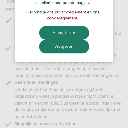
Voordelen en nadelen van een
instellen' onderaan de pagina.
recreatiewoning
Hier vind je ons
privacyreglement
en ons
cookiereglement
.
Op vakantie wanneer je wilt
Een eigen vakantiehuis betekent dat je er naartoe
Accepteren
kunt wanneer je dat wilt. Dus geen stress meer bij het
zoeken naar een geschikt én beschikbaar huis.
Weigeren
Een tweede thuis
Als je vaker in je vakantiehuis bent en de omgeving
steeds beter kent, voelt het vakantiehuis als een
tweede thuis. Een andere omgeving, maar wel
heerlijk thuis in een woning die je zelf hebt ingericht.
Geen teleurstellingen
Omdat je zelf het huis en de omgeving hebt
uitgekozen, weet je precies wat je krijgt tijdens je
vakantie in eigen huis. Dus geen teleurstellingen over
de locatie of dat het huis toch minder mooi is dan het
op de foto's leek.
Mogelijk: inkomsten uit verhuur