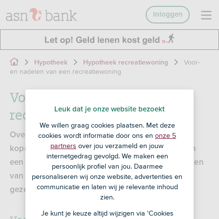
Inloggen
Voor-
Hypotheek
Hypotheek recreatiewoning
en nadelen van een recreatiewoning
Voor- en nadelen van een
recreatiewoning
Leuk dat je onze website bezoekt
We willen graag cookies plaatsen. Met deze
Overweeg je een vakantiehuis in Nederland te
cookies wordt informatie door ons en
onze 5
partners
over jou verzameld en jouw
kopen? Of twijfel je of een recreatiewoning kopen
internetgedrag gevolgd. We maken een
een goede keus is? Wij hebben de voor- en nadelen
persoonlijk profiel van jou. Daarmee
van een eigen vakantiewoning voor je op een rij
personaliseren wij onze website, advertenties en
communicatie en laten wij je relevante inhoud
gezet.
zien.
Je kunt je keuze altijd wijzigen via 'Cookies