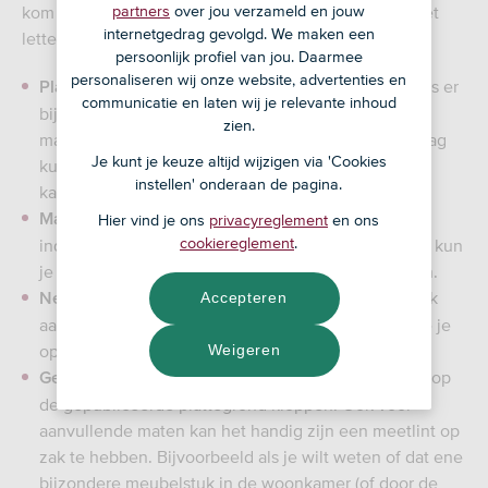
partners
over jou verzameld en jouw
kom je erachter. Met onze tips weet je waar je op moet
internetgedrag gevolgd. We maken een
letten als je je potentiële nieuwe huis gaat bekijken.
persoonlijk profiel van jou. Daarmee
personaliseren wij onze website, advertenties en
Zo zie je hoe het huis er
Plan de bezichtiging overdag
.
communicatie en laten wij je relevante inhoud
bij daglicht uitziet. Dan zie je details en eventuele
zien.
mankementen, zoals vochtvlekken, beter. En overdag
Je kunt je keuze altijd wijzigen via 'Cookies
kun je zien hoe de zon staat en of (en hoe) hij de
instellen' onderaan de pagina.
kamers in schijnt.
. Tijdens een bezichtiging krijg je veel
Maak foto’s
Hier vind je ons
privacyreglement
en ons
cookiereglement
.
indrukken. Om te voorkomen dat je details vergeet, kun
je foto’s maken om later nog eens rustig te bekijken.
Behalve foto’s kun je ook
Accepteren
Neem pen en papier mee.
aantekeningen maken. Bijvoorbeeld van dingen die je
opvallen of die de makelaar vertelt.
Weigeren
Zo controleer je of de maten op
Gebruik een meetlint.
de gepubliceerde plattegrond kloppen. Ook voor
aanvullende maten kan het handig zijn een meetlint op
zak te hebben. Bijvoorbeeld als je wilt weten of dat ene
bijzondere meubelstuk in de woonkamer (of door de