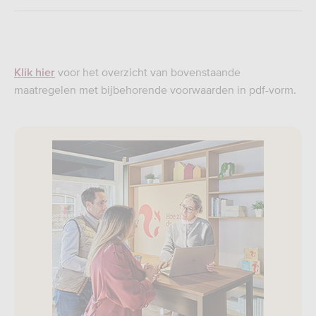
voor het overzicht van bovenstaande
Klik hier
maatregelen met bijbehorende voorwaarden in pdf-vorm.