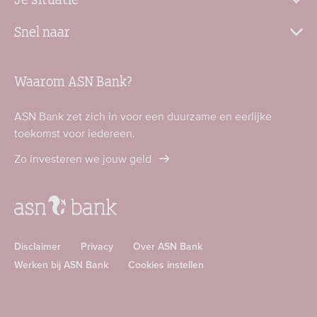
Snel naar
Waarom ASN Bank?
ASN Bank zet zich in voor een duurzame en eerlijke
toekomst voor iedereen.
Zo investeren we jouw geld
Disclaimer
Privacy
Over ASN Bank
Werken bij ASN Bank
Cookies instellen
Download
Download