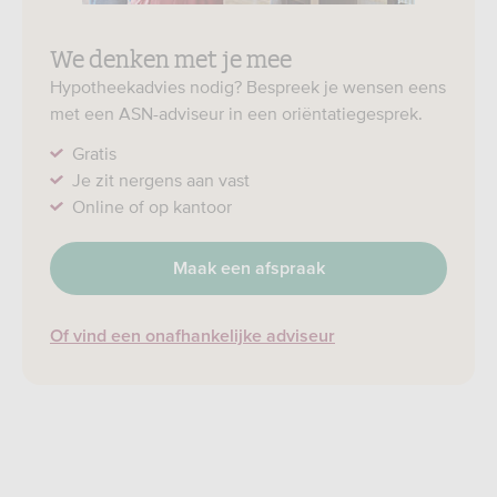
We denken met je mee
Hypotheekadvies nodig? Bespreek je wensen eens
met een ASN-adviseur in een oriëntatiegesprek.
Gratis
Je zit nergens aan vast
Online of op kantoor
Maak een afspraak
Of vind een onafhankelijke adviseur