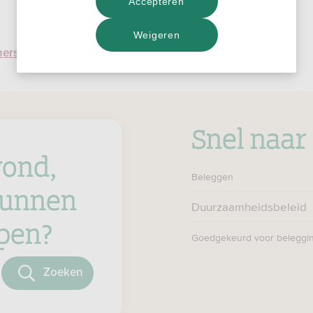
Accepteren
Weigeren
ners
Snel naar
ond,
Beleggen
unnen
Duurzaamheidsbeleid
lpen?
Goedgekeurd voor beleggi
oeken