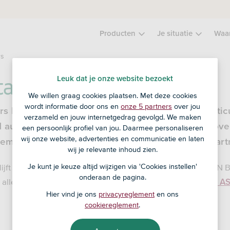
Producten
Je situatie
Waa
rs
tal Partners
Leuk dat je onze website bezoekt
We willen graag cookies plaatsen. Met deze cookies
wordt informatie door ons en
onze 5 partners
over jou
ers beheert vermogens vanaf € 350.000 van partic
verzameld en jouw internetgedrag gevolgd. We maken
31 augustus 2018 is ASN Vermogensbeheer B.V. o
een persoonlijk profiel van jou. Daarmee personaliseren
wij onze website, advertenties en communicatie en laten
gement en
Quadia S.A.
en heet nu Fair Capital Part
wij je relevante inhoud zien.
 blijft werken volgens de duurzame uitgangspunten van ASN B
Je kunt je keuze altijd wijzigen via 'Cookies instellen'
onderaan de pagina.
alleen in landen en bedrijven die
goedgekeurd zijn door A
Hier vind je ons
privacyreglement
en ons
cookiereglement
.