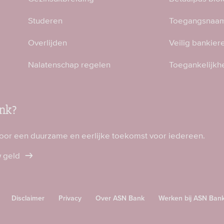
Studeren
Toegangsnaam
Overlijden
Veilig bankier
Nalatenschap regelen
Toegankelijkh
nk?
voor een duurzame en eerlijke toekomst voor iedereen.
w geld
Disclaimer
Privacy
Over ASN Bank
Werken bij ASN Ban