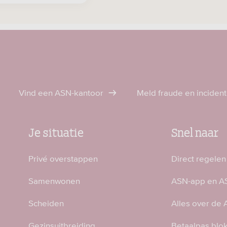
Vind een ASN-kantoor
Meld fraude en inciden
Je situatie
Snel naar
Privé overstappen
Direct regelen
Samenwonen
ASN-app en AS
Scheiden
Alles over de
Gezinsuitbreiding
Betaalpas blo