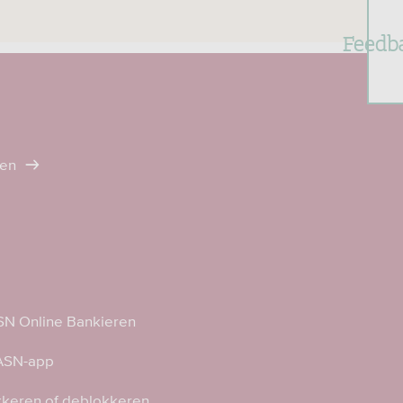
Feedb
ten
N Online Bankieren
 ASN-app
kkeren of deblokkeren