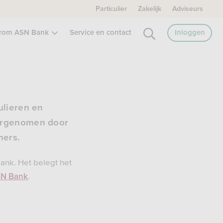
Particulier
Zakelijk
Adviseurs
rom ASN Bank
Service en contact
Inloggen
ulieren en
vergenomen door
ners.
ank. Het belegt het
.
SN Bank