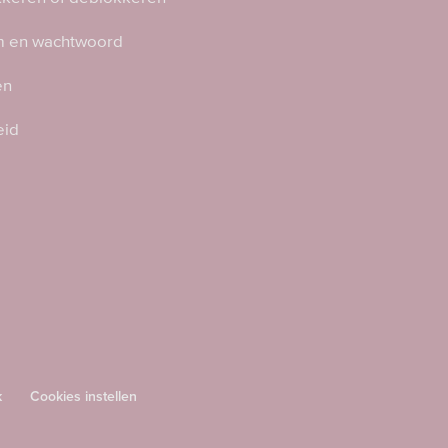
 en wachtwoord
en
eid
k
Cookies instellen