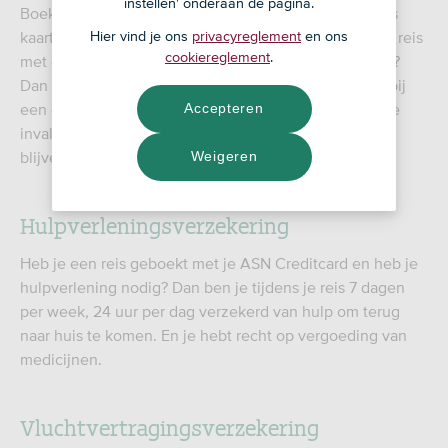
instellen' onderaan de pagina.
Boek je een reis met je ASN Creditcard, dan ben je als
kaarthouder verzekerd en krijg je een ongeval bij een reis
Hier vind je ons
privacyreglement
en ons
cookiereglement
.
met openbaar vervoer per boot, bus, trein of vliegtuig?
Dan heb je recht op een vergoeding. De vergoeding bij
een ongeval op reis is maximaal € 42.750 bij blijvende
Accepteren
invaliditeit, tot maximaal € 149.675 als de graad van
blijvende invaliditeit hoger is dan 25%.
Weigeren
Hulpverleningsverzekering
Heb je een reis geboekt met je ASN Creditcard en heb je
hulpverlening nodig? Dan ben je tijdens je reis 7 dagen
per week, 24 uur per dag verzekerd van hulp om terug
naar huis te komen. En je hebt recht op vergoeding van
medicijnen.
Vluchtvertragingsverzekering