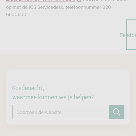
op met de ICS Servicedesk, telefoonnummer 020 -
6600600.
Feedb
Goedenacht,
waarmee kunnen we je helpen?
Doorzoek de website
Zoeken