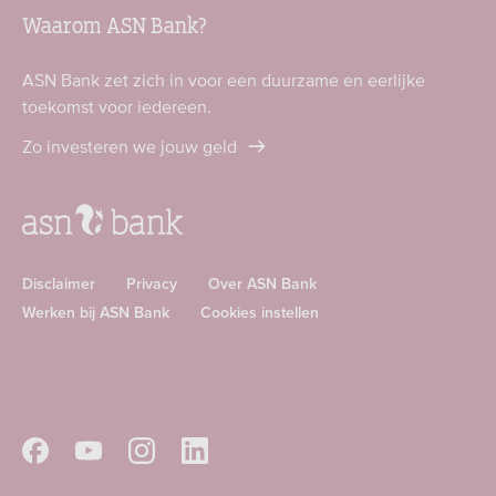
Waarom ASN Bank?
ASN Bank zet zich in voor een duurzame en eerlijke
toekomst voor iedereen.
Zo investeren we jouw geld
Disclaimer
Privacy
Over ASN Bank
Werken bij ASN Bank
Cookies instellen
Download
Download
ASN
ASN
app
app
Volg
Volg
Volg
Volg
in
in
ASN
ASN
ASN
ASN
de
de