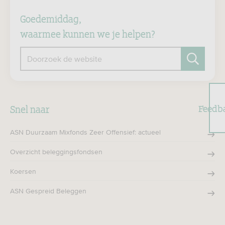
Goedemiddag,
waarmee kunnen we je helpen?
Doorzoek de website
Zoeken
Feedb
Snel naar
ASN Duurzaam Mixfonds Zeer Offensief: actueel
Overzicht beleggingsfondsen
Koersen
ASN Gespreid Beleggen