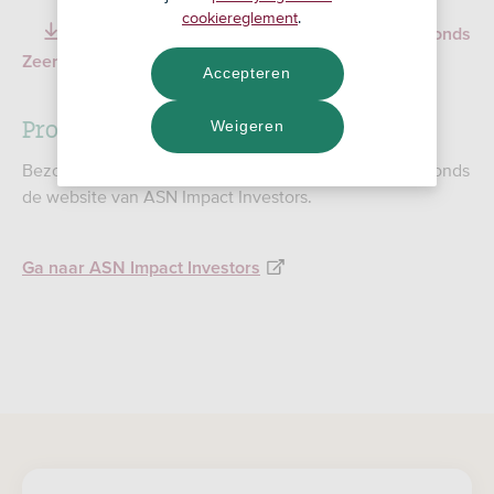
cookiereglement
.
Duurzaamheidsinformatie ASN Duurzaam Mixfonds
Zeer Offensief (pdf)
493,53 KB
Accepteren
Prospectus en verslagen
Weigeren
Bezoek voor het prospectus en de verslagen van dit fonds
de website van ASN Impact Investors.
Ga naar ASN Impact Investors