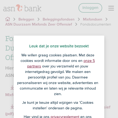
Inloggen
Beleggen
Beleggingsfondsen
Mixfondsen
Fondsdocumenten
ASN Duurzaam Mixfonds Zeer Offensief
Fondsdocumenten ASN
Duurzaam Mixfonds Zeer
Leuk dat je onze website bezoekt
Offensief
We willen graag cookies plaatsen. Met deze
cookies wordt informatie door ons en
onze 5
partners
over jou verzameld en jouw
Hier vind je alle belangrijke documenten van het
internetgedrag gevolgd. We maken een
ASN Duurzaam Mixfonds Zeer Offensief.
persoonlijk profiel van jou. Daarmee
personaliseren wij onze website, advertenties en
communicatie en laten wij je relevante inhoud
Essentiële-informatiedocument ASN Duurzaam
zien.
Mixfonds Zeer Offensief (pdf)
191,38 KB
Je kunt je keuze altijd wijzigen via 'Cookies
Factsheet ASN Duurzaam Mixfonds Zeer Offensief
instellen' onderaan de pagina.
(pdf)
396,48 KB
Hier vind je ons
privacyreglement
en ons