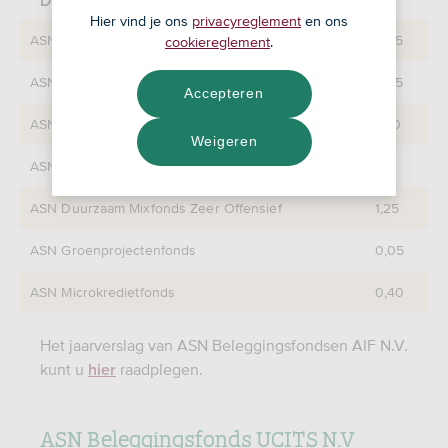
Dividendbedragen per aandeel (in euro)
Hier vind je ons
privacyreglement
en ons
ASN Duurzaam Mixfonds Zeer Defensief
0,85
cookiereglement
.
ASN Duurzaam Mixfonds Defensief
0,95
Accepteren
ASN Duurzaam Mixfonds Neutraal
1,00
Weigeren
ASN Duurzaam Mixfonds Offensief
1,15
ASN Duurzaam Mixfonds Zeer Offensief
1,25
ASN Groenprojectenfonds
0,05
ASN Microkredietfonds
0,40
Het jaarverslag van ASN Beleggingsfondsen AIF N.V.
kunt u
raadplegen.
hier
ASN Beleggingsfonds UCITS N.V