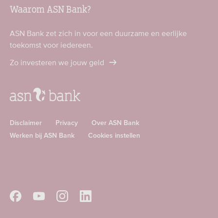
Waarom ASN Bank?
ASN Bank zet zich in voor een duurzame en eerlijke
toekomst voor iedereen.
Zo investeren we jouw geld
Disclaimer
Privacy
Over ASN Bank
Werken bij ASN Bank
Cookies instellen
Download
Download
ASN
ASN
app
app
Volg
Volg
Volg
Volg
in
in
ASN
ASN
ASN
ASN
de
de
op
op
op
op