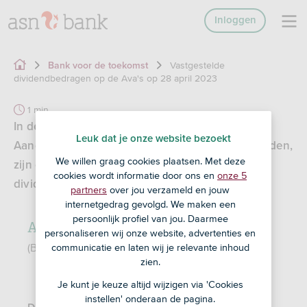
Inloggen
Vastgestelde
Bank voor de toekomst
dividendbedragen op de Ava's op 28 april 2023
1 min
In de jaarlijkse Algemene Vergaderingen van
Leuk dat je onze website bezoekt
Aandeelhouders die op 28 april 2023 zijn gehouden,
We willen graag cookies plaatsen. Met deze
zijn over het boekjaar 2022 de volgende
cookies wordt informatie door ons en
onze 5
dividendbedragen per aandeel vastgesteld:
partners
over jou verzameld en jouw
internetgedrag gevolgd. We maken een
persoonlijk profiel van jou. Daarmee
ASN Beleggingsfondsen AIF N.V.
personaliseren wij onze website, advertenties en
(Beleggingsmaatschappij met veranderlijk kapitaal)
communicatie en laten wij je relevante inhoud
zien.
Je kunt je keuze altijd wijzigen via 'Cookies
instellen' onderaan de pagina.