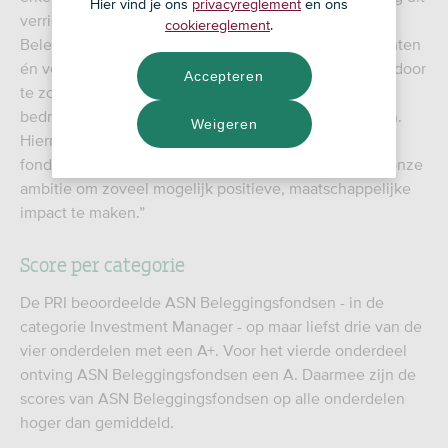
Hier vind je ons
privacyreglement
en ons
verrichten. Sinds onze oprichting werkt ASN
cookiereglement
.
Beleggingsfondsen aan optimaal rendement voor klanten
én voor de wereld. Wij kiezen voor positieve selectie door
Accepteren
te zoeken naar bedrijven met toekomstbestendige
bedrijfsactiviteiten en goede financiële vooruitzichten.
Weigeren
Hiermee willen wij een voorbeeld zijn voor andere
fondsen. Deze beoordeling van de PRI weerspiegelt onze
ambitie om zoveel mogelijk positieve, maatschappelijke
impact te maken.”
Score per categorie
De PRI beoordeelde ASN Beleggingsfondsen - in de
categorie Investment Manager - op maar liefst drie van de
vier onderdelen met een A+. Voor het vierde onderdeel
ontving ASN Beleggingsfondsen een A. Daarmee zijn de
scores van ASN Beleggingsfondsen op alle onderdelen
hoger dan gemiddeld.