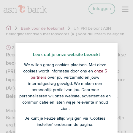
Inloggen
UN PRI beloont ASN
Bank voor de toekomst
Beleggingsfondsen met topscores (A+) voor duurzaam beleggen
2 min
Recent ontving ASN Beleggingsfondsen de jaarlijkse
Leuk dat je onze website bezoekt
beoordeling van de
We willen graag cookies plaatsen. Met deze
cookies wordt informatie door ons en
onze 5
(PRI). PRI waardeerde ASN Beleggingsfondsen op
partners
over jou verzameld en jouw
bijna alle onderdelen met de hoogst mogelijke score
internetgedrag gevolgd. We maken een
(A+). Daarmee behoren de fondsen van ASN
persoonlijk profiel van jou. Daarmee
personaliseren wij onze website, advertenties en
Beleggingsfondsen tot de beste in hun categorie.
communicatie en laten wij je relevante inhoud
zien.
Mariëtta Smid, manager duurzaamheid bij ASN
Beleggingsfondsen, is trots op deze kwalificatie: “Wij zijn
Je kunt je keuze altijd wijzigen via 'Cookies
instellen' onderaan de pagina.
erg blij met deze prachtige beoordeling en daarmee
erkenning voor het werk dat onze collega’s dag in, dag uit