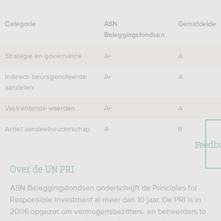
Categorie
ASN
Gemiddelde
Beleggingsfondsen
Strategie en governance
A+
A
Indirect- beursgenoteerde
A+
A
aandelen
Vastrentende waarden
A+
A
Actief aandeelhouderschap
A
B
Feedb
Over de UN PRI
ASN Beleggingsfondsen onderschrijft de Principles for
Responsible Investment al meer dan 10 jaar. De PRI is in
2006 opgezet om vermogensbezitters- en beheerders te