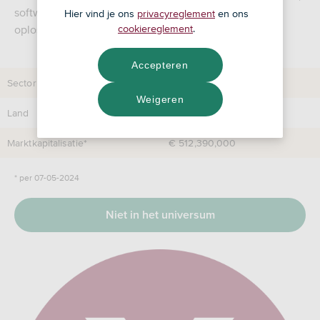
software- en financieringsopties en Smart Energy-
Hier vind je ons
privacyreglement
en ons
oplossingen.
cookiereglement
.
Accepteren
Sector
Solarbranche
Weigeren
Land
Verenigde Staten
Marktkapitalisatie*
€ 512,390,000
* per 07-05-2024
Niet in het universum