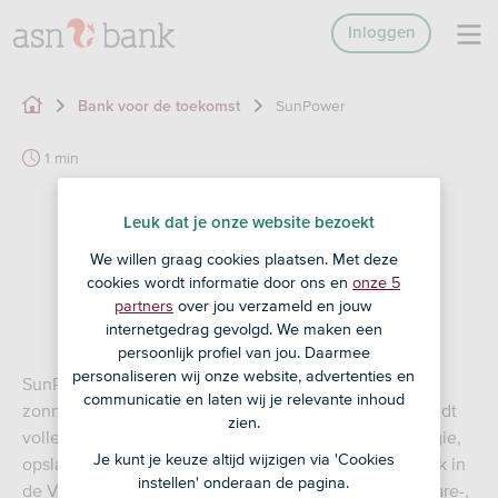
Inloggen
SunPower
Bank voor de toekomst
1 min
Leuk dat je onze website bezoekt
We willen graag cookies plaatsen. Met deze
cookies wordt informatie door ons en
onze 5
partners
over jou verzameld en jouw
internetgedrag gevolgd. We maken een
persoonlijk profiel van jou. Daarmee
personaliseren wij onze website, advertenties en
SunPower Corporation is een leverancier van
communicatie en laten wij je relevante inhoud
zonnetechnologie en energiediensten. Het bedrijf biedt
zien.
volledig geïntegreerde oplossingen voor zonne-energie,
Je kunt je keuze altijd wijzigen via 'Cookies
opslag en energie voor thuis aan klanten, voornamelijk in
instellen' onderaan de pagina.
de Verenigde Staten en Canada, via een reeks hardware-,