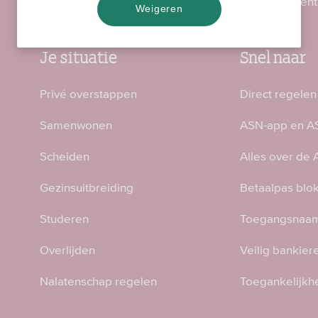
Vind een ASN-kantoor
Meld fraude en inciden
Weigeren
Je situatie
Snel naar
Privé overstappen
Direct regelen
Samenwonen
ASN-app en AS
Scheiden
Alles over de
Gezinsuitbreiding
Betaalpas blo
Studeren
Toegangsnaam
Overlijden
Veilig bankier
Nalatenschap regelen
Toegankelijkh