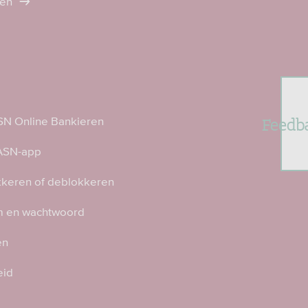
ten
Feedb
N Online Bankieren
 ASN-app
kkeren of deblokkeren
 en wachtwoord
en
eid