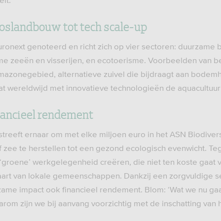
it.’
slandbouw tot tech scale-up
uronext genoteerd en richt zich op vier sectoren: duurzame
 zeeën en visserijen, en ecotoerisme. Voorbeelden van be
azonegebied, alternatieve zuivel die bijdraagt aan bodemhe
dat wereldwijd met innovatieve technologieën de aquacultuu
inancieel rendement
streeft ernaar om met elke miljoen euro in het ASN Biodiver
 zee te herstellen tot een gezond ecologisch evenwicht. Tege
‘groene’ werkgelegenheid creëren, die niet ten koste gaat 
aart van lokale gemeenschappen. Dankzij een zorgvuldige se
ame impact ook financieel rendement. Blom: ‘Wat we nu gaa
arom zijn we bij aanvang voorzichtig met de inschatting van h