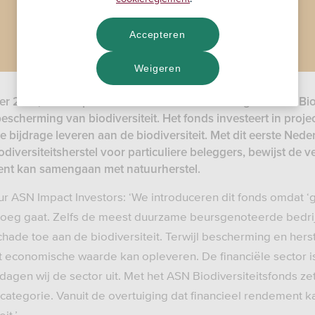
Accepteren
Weigeren
 2021, ASN Impact Investors lanceert vandaag het ASN Biod
bescherming van biodiversiteit. Het fonds investeert in projec
 bijdrage leveren aan de biodiversiteit. Met dit eerste Nede
odiversiteitsherstel voor particuliere beleggers, bewijst d
ment kan samengaan met natuurherstel.
ur ASN Impact Investors: ‘We introduceren dit fonds omdat
noeg gaat. Zelfs de meest duurzame beursgenoteerde bedr
hade toe aan de biodiversiteit. Terwijl bescherming en herst
ist economische waarde kan opleveren. De financiële sector i
dagen wij de sector uit. Met het ASN Biodiversiteitsfonds zet
 categorie. Vanuit de overtuiging dat financieel rendement