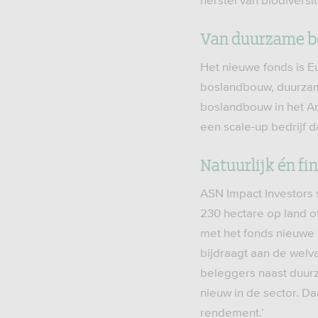
herstel van biodiversite
Van duurzame bo
Het nieuwe fonds is E
boslandbouw, duurzame
boslandbouw in het Am
een scale-up bedrijf 
Natuurlijk én f
ASN Impact Investors 
230 hectare op land of
met het fonds nieuwe 
bijdraagt aan de welv
beleggers naast duurz
nieuw in de sector. Da
rendement.’