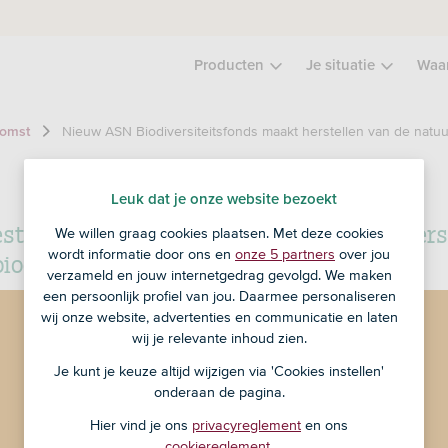
Producten
Je situatie
Waa
Nieuw ASN Biodiversiteitsfonds maakt herstellen van de natu
komst
Leuk dat je onze website bezoekt
stors daagt de financiële sector uit met eer
We willen graag cookies plaatsen. Met deze cookies
wordt informatie door ons en
onze 5 partners
over jou
iodiversiteitsherstel voor particulieren.
verzameld en jouw internetgedrag gevolgd. We maken
een persoonlijk profiel van jou. Daarmee personaliseren
wij onze website, advertenties en communicatie en laten
wij je relevante inhoud zien.
Je kunt je keuze altijd wijzigen via 'Cookies instellen'
onderaan de pagina.
Hier vind je ons
privacyreglement
en ons
cookiereglement
.