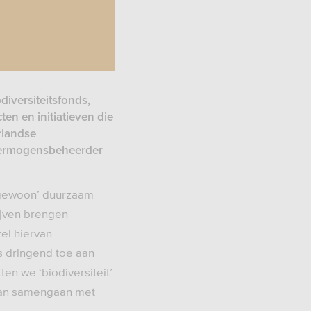
iversiteitsfonds,
ten en initiatieven die
rlandse
e vermogensbeheerder
 ‘gewoon’ duurzaam
ijven brengen
el hiervan
s dringend toe aan
ten we ‘biodiversiteit’
 kan samengaan met