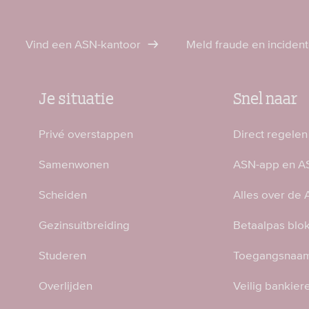
Vind een ASN-kantoor
Meld fraude en inciden
Je situatie
Snel naar
Privé overstappen
Direct regelen
Samenwonen
ASN-app en AS
Scheiden
Alles over de
Gezinsuitbreiding
Betaalpas blo
Studeren
Toegangsnaam
Overlijden
Veilig bankier