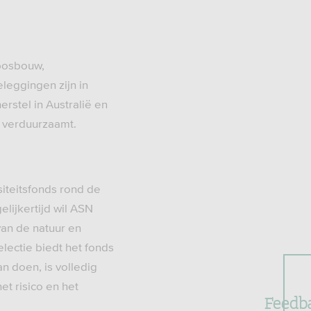
 bosbouw,
leggingen zijn in
rstel in Australië en
r verduurzaamt.
siteitsfonds rond de
lijkertijd wil ASN
van de natuur en
lectie biedt het fonds
n doen, is volledig
et risico en het
Feedb