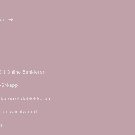
ten
N Online Bankieren
 ASN-app
kkeren of deblokkeren
 en wachtwoord
en