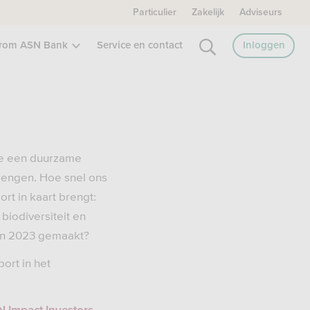
Particulier
Zakelijk
Adviseurs
rom ASN Bank
Service en contact
Inloggen
we een duurzame
brengen. Hoe snel ons
port in kaart brengt:
biodiversiteit en
in 2023 gemaakt?
ort in het