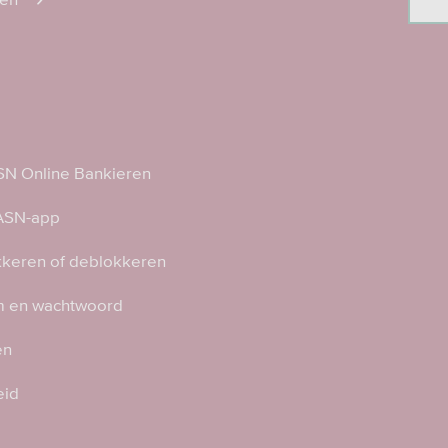
N Online Bankieren
 ASN-app
kkeren of deblokkeren
 en wachtwoord
en
eid