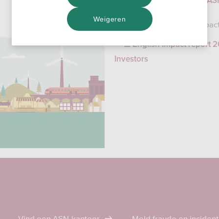
Impact Report 2023 ASN
Weigeren
Download the English Impact
English Impact report 
Investors
Vind een ASN-kantoor
Meld fraude en inciden