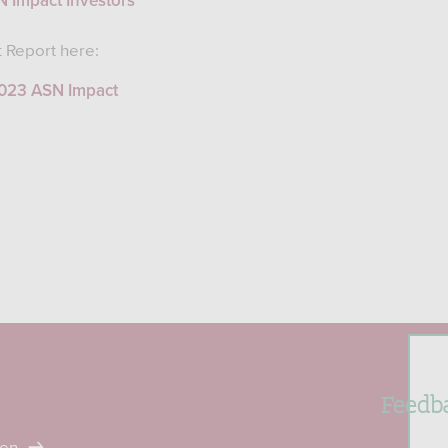
 Impact Investors
 Report here:
2023 ASN Impact
Feedb
ten