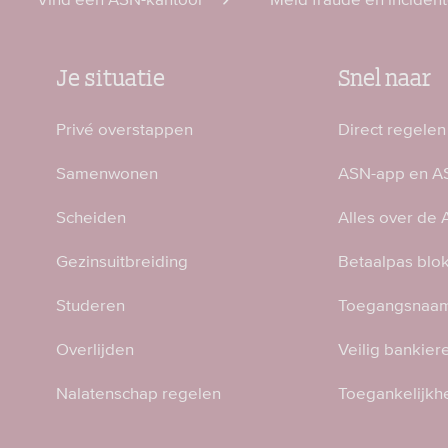
Je situatie
Snel naar
Privé overstappen
Direct regelen
Samenwonen
ASN-app en AS
Scheiden
Alles over de
Gezinsuitbreiding
Betaalpas blo
Studeren
Toegangsnaam
Overlijden
Veilig bankier
Nalatenschap regelen
Toegankelijkh