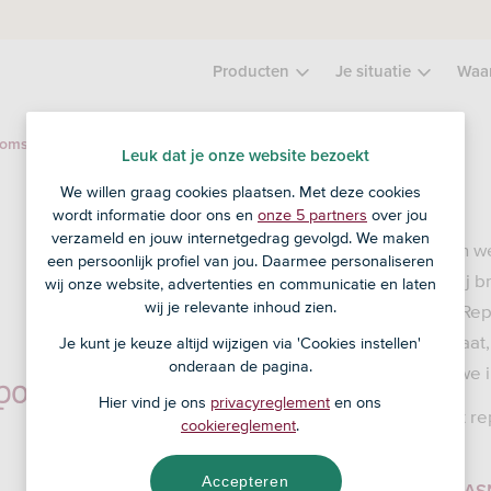
Producten
Je situatie
Waa
Impact Report 2023 ASN Impact Investors
komst
Leuk dat je onze website bezoekt
We willen graag cookies plaatsen. Met deze cookies
wordt informatie door ons en
onze 5 partners
over jou
verzameld en jouw internetgedrag gevolgd. We maken
Als impactbelegger willen 
een persoonlijk profiel van jou. Daarmee personaliseren
wereld versneld dichterbij 
wij onze website, advertenties en communicatie en laten
wij je relevante inhoud zien.
dat lukt, is wat dit Impact Re
welke impact op het klimaat, 
Je kunt je keuze altijd wijzigen via 'Cookies instellen'
onderaan de pagina.
mensenrechten hebben we 
Hier vind je ons
privacyreglement
en ons
Download hier het Impact rep
cookiereglement
.
Nederlands:
Accepteren