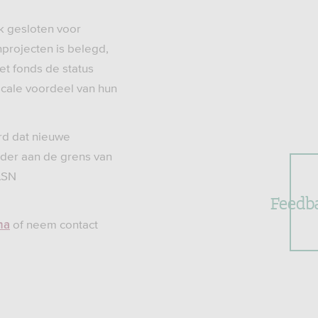
k gesloten voor
projecten is belegd,
et fonds de status
scale voordeel van hun
erd dat nieuwe
der aan de grens van
ASN
Feedb
of neem contact
na