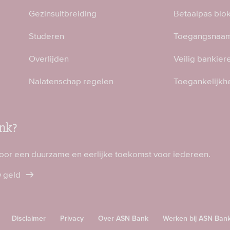
Gezinsuitbreiding
Betaalpas blo
Studeren
Toegangsnaam
Overlijden
Veilig bankier
Nalatenschap regelen
Toegankelijkh
nk?
voor een duurzame en eerlijke toekomst voor iedereen.
w geld
Disclaimer
Privacy
Over ASN Bank
Werken bij ASN Ban