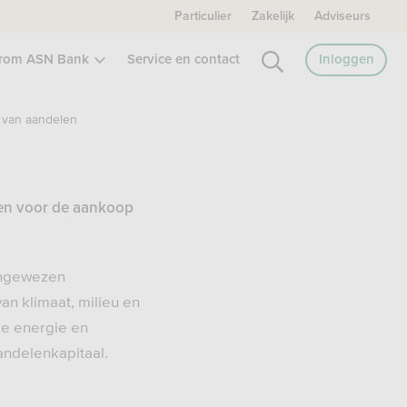
Particulier
Zakelijk
Adviseurs
rom ASN Bank
Service en contact
Inloggen
 van aandelen
en voor de aankoop
angewezen
an klimaat, milieu en
me energie en
andelenkapitaal.