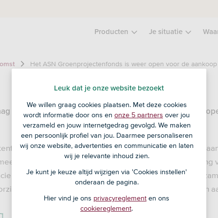
Producten
Je situatie
Waa
Het ASN Groenprojectenfonds is weer open voor de aankoop
komst
Leuk dat je onze website bezoekt
We willen graag cookies plaatsen. Met deze cookies
ag 16 maart 2022 is het ASN Groenprojectenfonds weer op
wordt informatie door ons en
onze 5 partners
over jou
verzameld en jouw internetgedrag gevolgd. We maken
een persoonlijk profiel van jou. Daarmee personaliseren
wij onze website, advertenties en communicatie en laten
enfonds belegt minstens 70% van het fondsvermogen in a
wij je relevante inhoud zien.
ee draagt het fonds bij aan het behoud en de verbetering v
Je kunt je keuze altijd wijzigen via 'Cookies instellen'
anciert projecten in onder andere duurzaam bouwen, duurza
onderaan de pagina.
rziening. Het fonds belegt in onderhandse leningen en in a
Hier vind je ons
privacyreglement
en ons
cookiereglement
.
g