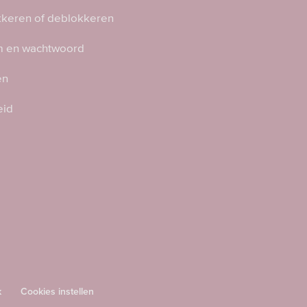
kkeren of deblokkeren
 en wachtwoord
en
eid
k
Cookies instellen