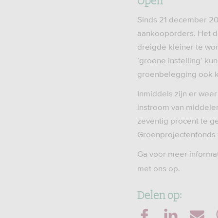
Sinds 21 december 202
aankooporders. Het de
dreigde kleiner te wo
’groene instelling’ k
groenbelegging ook k
Inmiddels zijn er wee
instroom van middele
zeventig procent te 
Groenprojectenfonds 
Ga voor meer informa
met ons op.
Delen op: