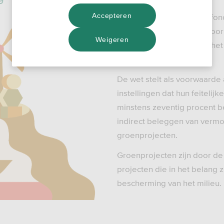
Accepteren
Het ASN Groenprojectenfond
‘groene instelling’. Daardoo
Weigeren
particuliere beleggers in he
fiscaal voordeel.
De wet stelt als voorwaarde
instellingen dat hun feitelij
minstens zeventig procent be
indirect beleggen van verm
groenprojecten.
Groenprojecten zijn door d
projecten die in het belang z
bescherming van het milieu.