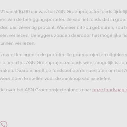
1 vanaf 16.00 uur was het ASN Groenprojectenfonds tijdelij
el van de beleggingsportefeuille van het fonds dat in groen
rden dan zeventig procent. Wanneer dit zou gebeuren, zou h
unnen verliezen. Beleggers zouden daardoor het mogelijke fi
unnen verliezen.
r zoveel leningen in de portefeuille groenprojecten uitgeke
n binnen het ASN Groenprojectenfonds weer mogelijk is zon
geraken. Daarom heeft de fondsbeheerder besloten om het 
weer open te stellen voor de aankoop van aandelen.
tie over het ASN Groenprojectenfonds naar
onze fondspagi