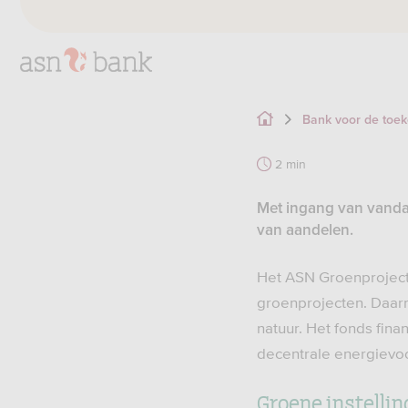
Bank voor de toe
2 min
Met ingang van vanda
van aandelen.
Het ASN Groenproject
groenprojecten. Daarm
natuur. Het fonds fin
decentrale energievoo
Groene instellin