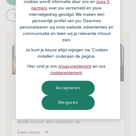
cookies wordt informatie door ons en
onze 5
partners
over jou verzameld en jouw
internetgedrag gevolgd. We maken een
Beleggen
persoonlijk profiel van jou. Daarmee
personaliseren wij onze website, advertenties en
communicatie en laten wij je relevante inhoud
zien.
Je kunt je keuze altijd wijzigen via 'Cookies
instellen' onderaan de pagina.
Hier vind je ons
privacyreglement
en ons
cookiereglement
.
geldzaken
Accepteren
Koffie & Knaken: Gijs & Maartje
Benieuwd hoe anderen hun financiën regelen?
Weigeren
Gijs en Maartje gaan totaal verschillend met
geld om: de een lost een studieschuld af, de
ander bouwt een spaarpot op.
Lees meer