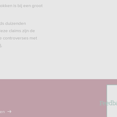
okken is bij een groot
eds duizenden
eze claims zijn de
 de controverses met
),
Feedb
ten