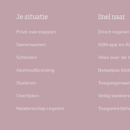
Je situatie
Snel naar
Privé overstappen
Direct regelen
Samenwonen
ASN-app en AS
Scheiden
Alles over de
Gezinsuitbreiding
Betaalpas blo
Studeren
Toegangsnaam
Overlijden
Veilig bankier
Nalatenschap regelen
Toegankelijkh