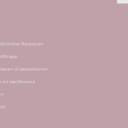
N Online Bankieren
 ASN-app
kkeren of deblokkeren
 en wachtwoord
en
eid