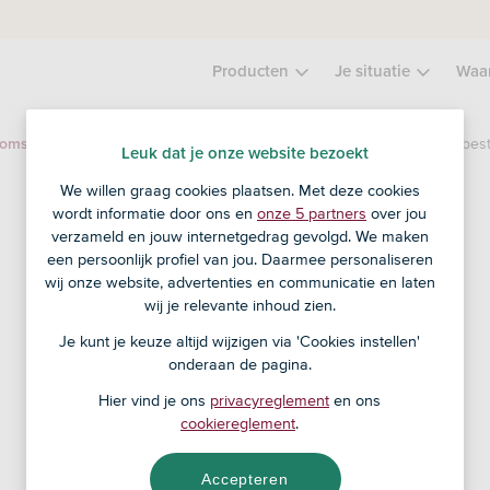
Producten
Je situatie
Waa
GEEN MATCH! Merck & Co INC matcht niet (meer) met het bes
komst
Leuk dat je onze website bezoekt
We willen graag cookies plaatsen. Met deze cookies
wordt informatie door ons en
onze 5 partners
over jou
verzameld en jouw internetgedrag gevolgd. We maken
een persoonlijk profiel van jou. Daarmee personaliseren
wij onze website, advertenties en communicatie en laten
wij je relevante inhoud zien.
Je kunt je keuze altijd wijzigen via 'Cookies instellen'
onderaan de pagina.
Hier vind je ons
privacyreglement
en ons
cookiereglement
.
Accepteren