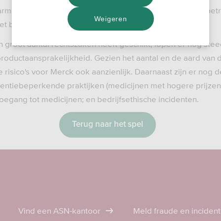
armaciebedrijven van de wereld is afgekeurd omdat het betr
Weigeren
t betrekking tot kwaliteit en veiligheid.
n groot aantal rechtszaken heeft geschikt, lopen er nog ste
oductaansprakelijkheid. Gezien het aantal en de aard van d
he risico's voor Merck ook aanzienlijk. Daarnaast zijn er nog
rentiebeperkende praktijken (medicijnen met hogere prijzen
oegang tot medicijnen; en bedrijfsethische incidenten.
Terug naar het spel
Vind een ASN-kantoor
Meld fraude en inciden