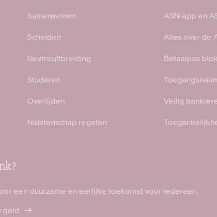
Samenwonen
ASN-app en AS
Scheiden
Alles over de
Gezinsuitbreiding
Betaalpas blo
Studeren
Toegangsnaam
Overlijden
Veilig bankier
Nalatenschap regelen
Toegankelijkh
nk?
voor een duurzame en eerlijke toekomst voor iedereen.
w geld