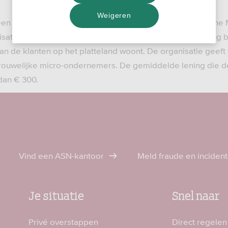
Weigeren
en lening van € 3 miljoen aan Esta Dana, een Indonesische M
isatie heeft een grote sociale impact, want de klantenkring 
an de klanten op het platteland woont. De organisatie geeft
rouwelijke micro-ondernemers. De gemiddelde lening die 
dan € 300.
Vind een ASN-kantoor
Meld fraude en inciden
Je situatie
Snel naar
Privé overstappen
Direct regelen