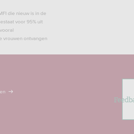
FI die nieuw is in de
bestaat voor 95% uit
 vooral
de vrouwen ontvangen
ten
Feedb