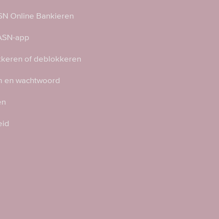
N Online Bankieren
 ASN-app
kkeren of deblokkeren
 en wachtwoord
en
eid