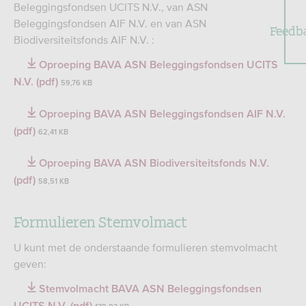
Beleggingsfondsen UCITS N.V., van ASN
Beleggingsfondsen AIF N.V. en van ASN
Feedb
Biodiversiteitsfonds AIF N.V. :
Oproeping BAVA ASN Beleggingsfondsen UCITS
N.V. (pdf)
59,76 KB
Oproeping BAVA ASN Beleggingsfondsen AIF N.V.
(pdf)
62,41 KB
Oproeping BAVA ASN Biodiversiteitsfonds N.V.
(pdf)
58,51 KB
Formulieren Stemvolmact
U kunt met de onderstaande formulieren stemvolmacht
geven:
Stemvolmacht BAVA ASN Beleggingsfondsen