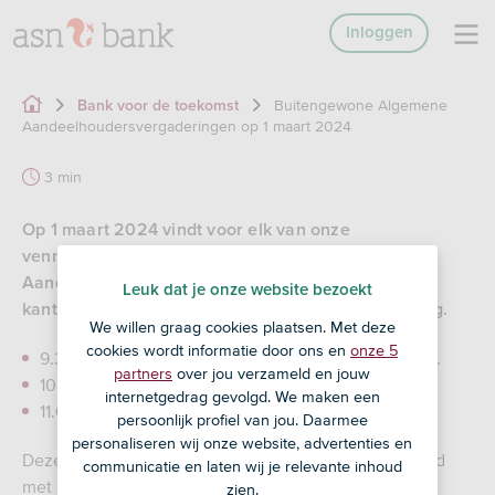
Inloggen
Buitengewone Algemene
Bank voor de toekomst
Aandeelhoudersvergaderingen op 1 maart 2024
3 min
Op 1 maart 2024 vindt voor elk van onze
vennootschappen een Buitengewone Algemene
Aandeelhoudersvergadering (BAVA) plaats op ons
Leuk dat je onze website bezoekt
kantoor op de Bezuidenhoutseweg 153 te Den Haag.
We willen graag cookies plaatsen. Met deze
cookies wordt informatie door ons en
onze 5
9.30 uur: BAVA ASN Beleggingsfondsen UCITS N.V.
partners
over jou verzameld en jouw
10.15 uur. BAVA ASN Beleggingsfondsen AIF N.V.
internetgedrag gevolgd. We maken een
11.00 uur: BAVA ASN Biodiversiteitsfonds N.V.
persoonlijk profiel van jou. Daarmee
personaliseren wij onze website, advertenties en
Deze vergaderingen worden georganiseerd in verband
communicatie en laten wij je relevante inhoud
met een voorstel tot wijziging van de statuten van de
zien.