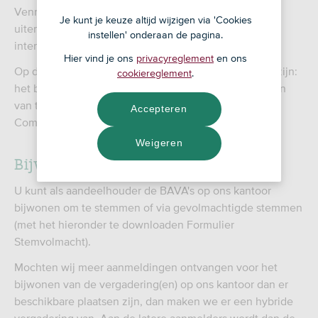
Vennootschappen. Aandeelhouders kunnen zich tot
Je kunt je keuze altijd wijzigen via 'Cookies
uiterlijk 23 februari 2024 laten aanmelden door hun
instellen' onderaan de pagina.
intermediair. Lees hieronder hoe u dat kunt doen.
Hier vind je ons
privacyreglement
en ons
Op de vergaderingen zullen in ieder geval aanwezig zijn:
cookiereglement
.
het bestuur van de vennootschap, de secretaris, indien
van toepassing de Voorzitter van de Raad van
Accepteren
Commissarissen en de accountant.
Weigeren
Bijwonen van de BAVA's en stemmen
U kunt als aandeelhouder de BAVA's op ons kantoor
bijwonen om te stemmen of via gevolmachtigde stemmen
(met het hieronder te downloaden Formulier
Stemvolmacht).
Mochten wij meer aanmeldingen ontvangen voor het
bijwonen van de vergadering(en) op ons kantoor dan er
beschikbare plaatsen zijn, dan maken we er een hybride