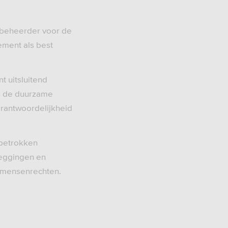
e beheerder voor de
ment als best
 uitsluitend
en de duurzame
erantwoordelijkheid
 betrokken
leggingen en
en mensenrechten.