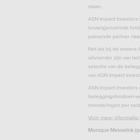
staan.
ASN Impact Investors 
bovengenoemde fondse
passende partner naar
Net als bij de ander
uitvoerder zijn van h
selectie van de beleg
van ASN Impact Invest
ASN Impact Investors
beleggingsfondsen ver
investeringen per sald
Voor meer informatie:
Monique Messelin
k (