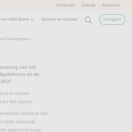
Particulier
Zakelijk
Adviseurs
rom ASN Bank
Service en contact
Inloggen
ment Management
tvoering van het
igatiefonds en de
 2021
ors is Actiam
i en het succes.
evaluatie conform het
en tijde optimaal
die daarin centraal