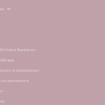
ten
N Online Bankieren
 ASN-app
kkeren of deblokkeren
 en wachtwoord
en
eid