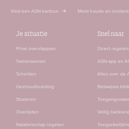
Vind een ASN-kantoor
Meld fraude en inciden
Je situatie
Snel naar
Privé overstappen
Direct regelen
Samenwonen
ASN-app en AS
Scheiden
Alles over de
Gezinsuitbreiding
Betaalpas blo
Studeren
Toegangsnaam
Overlijden
Veilig bankier
Nalatenschap regelen
Toegankelijkh