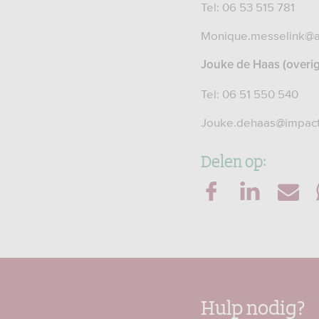
Tel: 06 53 515 781
Monique.messelink@a
Jouke de Ha
as (overi
Tel: 06 51 550 540
Jouke.dehaas@impact
Delen op:
Hulp nodig?