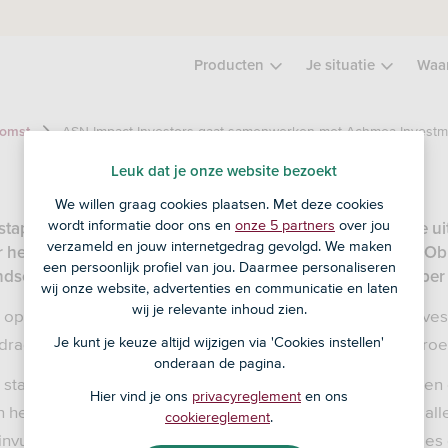
Producten
Je situatie
Waa
ASN Impact Investors gaat samenwerken met Achmea Invest
komst
Leuk dat je onze website bezoekt
We willen graag cookies plaatsen. Met deze cookies
wordt informatie door ons en
onze 5 partners
over jou
 stapt over naar Achmea Investment Management voor de ui
verzameld en jouw internetgedrag gevolgd. We maken
r het ASN Duurzaam Aandelenfonds, het ASN Duurzaam Obl
een persoonlijk profiel van jou. Daarmee personaliseren
dsen. Het beoogde moment voor de overstap is september
wij onze website, advertenties en communicatie en laten
wij je relevante inhoud zien.
op dit moment nog beheerd door Actiam. ASN Impact Invest
jdrage die zij de afgelopen jaren geleverd heeft aan de groe
Je kunt je keuze altijd wijzigen via 'Cookies instellen'
onderaan de pagina.
te stappen is genomen na een zorgvuldige en weloverwogen 
Hier vind je ons
privacyreglement
en ons
n het belang van haar klanten wil ASN Impact Investors te all
cookiereglement
.
t invullen van de langetermijnstrategie en de impact ambities 