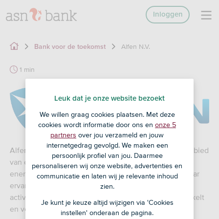
Inloggen
Alfen N.V.
Bank voor de toekomst
1 min
Leuk dat je onze website bezoekt
We willen graag cookies plaatsen. Met deze
cookies wordt informatie door ons en
onze 5
partners
over jou verzameld en jouw
internetgedrag gevolgd. We maken een
Alfen N.V. opereert op internationale schaal op het gebied
persoonlijk profiel van jou. Daarmee
van energietransitie als specialist van de
personaliseren wij onze website, advertenties en
energieoplossingen voor morgen. Met meer dan 85 jaar
communicatie en laten wij je relevante inhoud
ervaring beschikt Alfen N.V. over een unieke
zien.
activiteitencombinatie. Het concern ontwerpt, ontwikkelt
Je kunt je keuze altijd wijzigen via 'Cookies
en vervaardigt intelligente netwerken, systemen voor
instellen' onderaan de pagina.