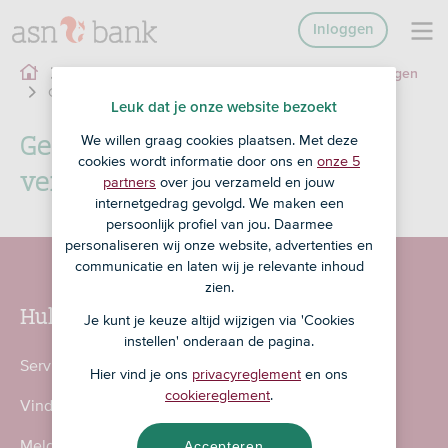
Inloggen
Zakelijk
Zakelijk betalen
Gemachtigde wijzigen
Gemachtigde toevoegen of verwijderen
Leuk dat je onze website bezoekt
Gemachtigde toevoegen of
We willen graag cookies plaatsen. Met deze
cookies wordt informatie door ons en
onze 5
verwijderen
partners
over jou verzameld en jouw
internetgedrag gevolgd. We maken een
persoonlijk profiel van jou. Daarmee
personaliseren wij onze website, advertenties en
communicatie en laten wij je relevante inhoud
zien.
Hulp nodig?
Je kunt je keuze altijd wijzigen via 'Cookies
instellen' onderaan de pagina.
Service en contact
Hier vind je ons
privacyreglement
en ons
cookiereglement
.
Vind een ASN-kantoor
Meld fraude en incidenten
Accepteren