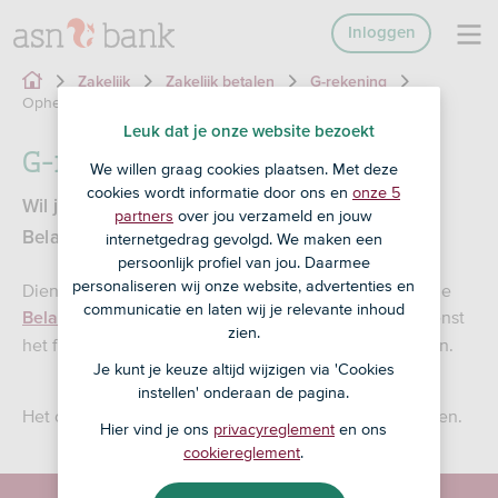
Inloggen
Zakelijk
Zakelijk betalen
G-rekening
Opheffen
Leuk dat je onze website bezoekt
G-rekening opheffen
We willen graag cookies plaatsen. Met deze
cookies wordt informatie door ons en
onze 5
Wil je je g-rekening opheffen? Dit regel je bij de
partners
over jou verzameld en jouw
Belastingdienst.
internetgedrag gevolgd. We maken een
persoonlijk profiel van jou. Daarmee
personaliseren wij onze website, advertenties en
Dien een wijzigingsverzoek voor je g-rekening in bij de
communicatie en laten wij je relevante inhoud
. Na akkoord stuurt de Belastingdienst
Belastingdienst
zien.
het formulier door naar ons om de opheffing te regelen.
Je kunt je keuze altijd wijzigen via 'Cookies
instellen' onderaan de pagina.
Het opheffen van je g-rekening duurt zo'n 6 tot 8 weken.
Hier vind je ons
privacyreglement
en ons
cookiereglement
.