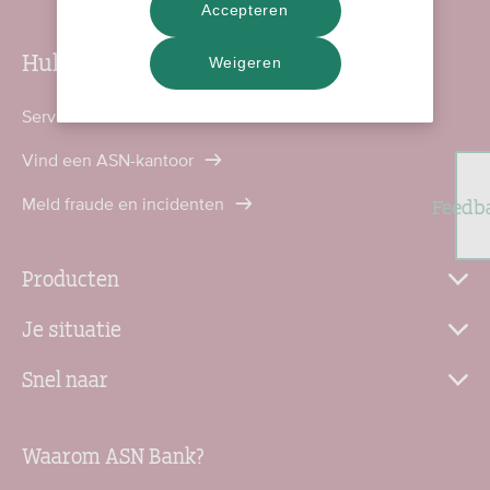
Accepteren
Hulp nodig?
Weigeren
Service en contact
Vind een ASN-kantoor
Feedb
Meld fraude en incidenten
Producten
Je situatie
Snel naar
Waarom ASN Bank?