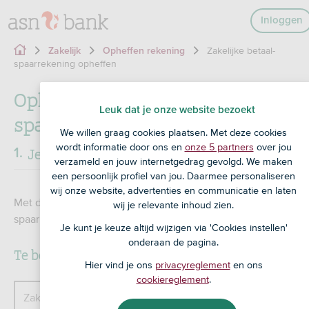
Inloggen
Zakelijke betaal-
Zakelijk
Opheffen rekening
spaarrekening opheffen
Opheffen zakelijke betaal- of
Leuk dat je onze website bezoekt
spaarrekening
We willen graag cookies plaatsen. Met deze cookies
wordt informatie door ons en
onze 5 partners
over jou
Je rekening
Stap
1
/3
verzameld en jouw internetgedrag gevolgd. We maken
een persoonlijk profiel van jou. Daarmee personaliseren
wij onze website, advertenties en communicatie en laten
Met dit formulier kun je je zakelijke betaalrekening en
wij je relevante inhoud zien.
spaarrekening laten opheffen.
Je kunt je keuze altijd wijzigen via 'Cookies instellen'
onderaan de pagina.
Te beëindigen rekening
Hier vind je ons
privacyreglement
en ons
cookiereglement
.
Zakelijk rekeningnummer