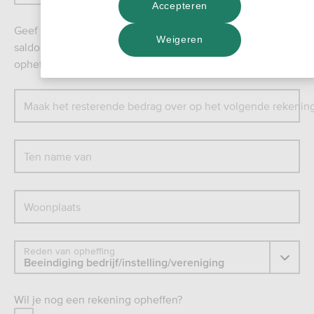
Accepteren
Geef hieronder aan naar welk rekeningnummer we het
Weigeren
saldo moeten overmaken. Gaat het om een spaarrekening
opheffen? Vul dan de vaste tegenrekening in.
Maak het resterende bedrag over op het volgende rekeni
Ten name van
Woonplaats
Reden van opheffing
Wil je nog een rekening opheffen?