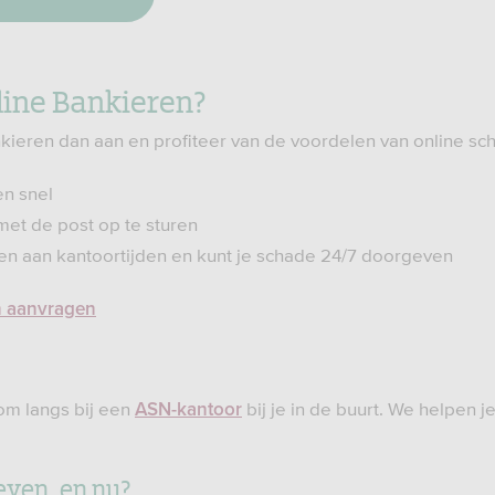
ine Bankieren?
ieren dan aan en profiteer van de voordelen van online s
en snel
met de post op te sturen
en aan kantoortijden en kunt je schade 24/7 doorgeven
n aanvragen
om langs bij een
bij je in de buurt. We helpen j
ASN-kantoor
ven, en nu?