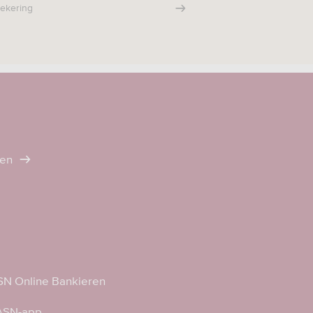
zekering
ten
N Online Bankieren
 ASN-app