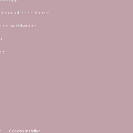
kkeren of deblokkeren
 en wachtwoord
en
eid
k
Cookies instellen