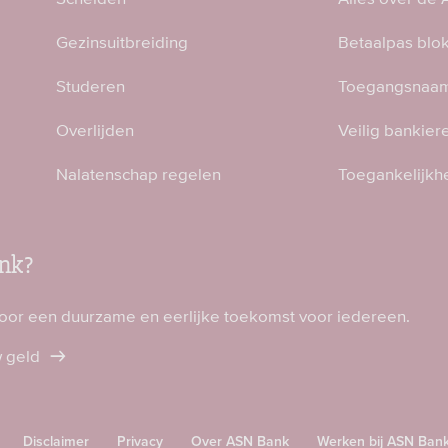
Gezinsuitbreiding
Betaalpas blo
Studeren
Toegangsnaam
Overlijden
Veilig bankier
Nalatenschap regelen
Toegankelijkh
nk?
voor een duurzame en eerlijke toekomst voor iedereen.
w geld
Disclaimer
Privacy
Over ASN Bank
Werken bij ASN Ban