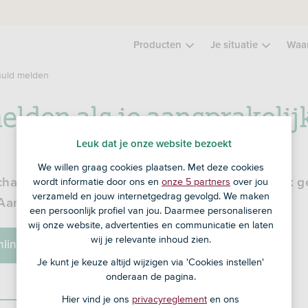
Producten
Je situatie
Waa
huld melden
lden als je aansprakelij
Leuk dat je onze website bezoekt
We willen graag cookies plaatsen. Met deze cookies
wordt informatie door ons en
onze 5 partners
over jou
chade door jouw schuld en word je aansprakelijk g
verzameld en jouw internetgedrag gevolgd. We maken
Aansprakelijkheidsverzekering.
een persoonlijk profiel van jou. Daarmee personaliseren
wij onze website, advertenties en communicatie en laten
wij je relevante inhoud zien.
nline Bankieren
Je kunt je keuze altijd wijzigen via 'Cookies instellen'
onderaan de pagina.
Hier vind je ons
privacyreglement
en ons