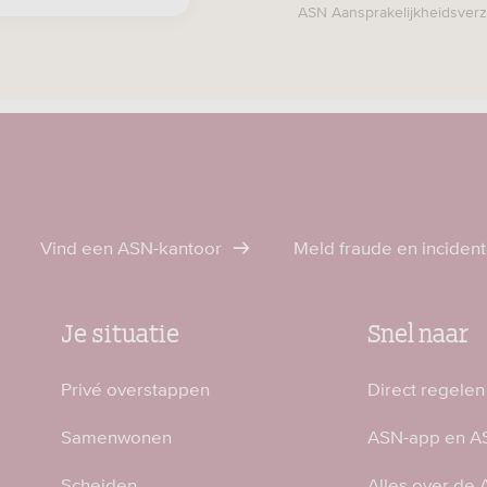
ASN Aansprakelijkheidsver
Vind een ASN-kantoor
Meld fraude en inciden
Je situatie
Snel naar
Privé overstappen
Direct regelen
Samenwonen
ASN-app en AS
Scheiden
Alles over de