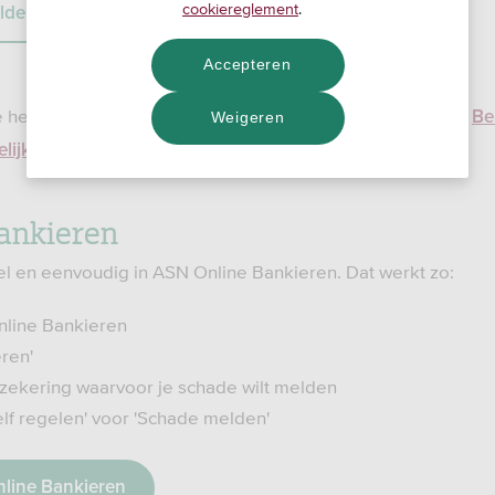
cookiereglement
.
lden
Accepteren
 je hebt verzekerd en welke voorwaarden voor jou gelden.
Be
Weigeren
.
lijkheidsverzekering
ankieren
el en eenvoudig in ASN Online Bankieren. Dat werkt zo:
nline Bankieren
ren'
zekering waarvoor je schade wilt melden
elf regelen' voor 'Schade melden'
nline Bankieren