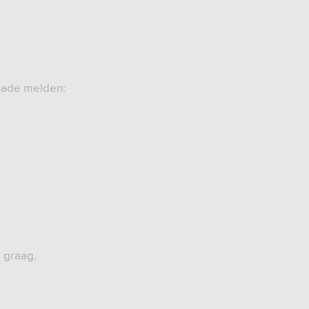
chade melden:
e graag.