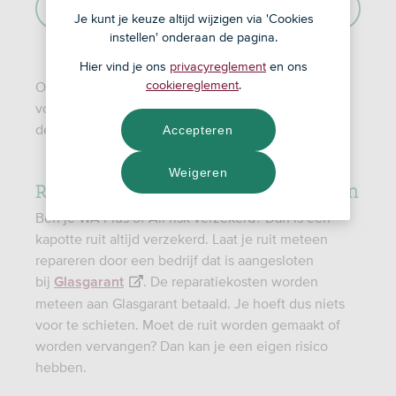
Andere schade melden
Je kunt je keuze altijd wijzigen via 'Cookies
instellen' onderaan de pagina.
Hier vind je ons
privacyreglement
en ons
cookiereglement
.
Op je polis staat wat je hebt verzekerd en welke
voorwaarden voor jou gelden. Bekijk
de
.
Accepteren
voorwaarden van de ASN Autoverzekering
Weigeren
Ruit kapot? Laat 'm meteen repareren
Ben je WA Plus of All risk verzekerd? Dan is een
kapotte ruit altijd verzekerd. Laat je ruit meteen
repareren door een bedrijf dat is aangesloten
bij
. De reparatiekosten worden
Glasgarant
meteen aan Glasgarant betaald. Je hoeft dus niets
voor te schieten. Moet de ruit worden gemaakt of
worden vervangen? Dan kan je een eigen risico
hebben.