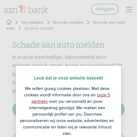
Inloggen
Verzekeren
Schade melden
Schade aan mijn
Andere schade
auto
Schade aan auto melden
Is je auto beschadigd, bijvoorbeeld door
inbraak, brand, storm, hagel of vandalisme? Of
ben je ergens tegenaan gereden? Bekijk of je
Leuk dat je onze website bezoekt
hiervoor bent verzekerd en hoe je je schade
We willen graag cookies plaatsen. Met deze
doorgeeft.
cookies wordt informatie door ons en
onze 5
partners
over jou verzameld en jouw
internetgedrag gevolgd. We maken een
Direct naar ASN Online Bankieren
persoonlijk profiel van jou. Daarmee
personaliseren wij onze website, advertenties en
communicatie en laten wij je relevante inhoud
zien.