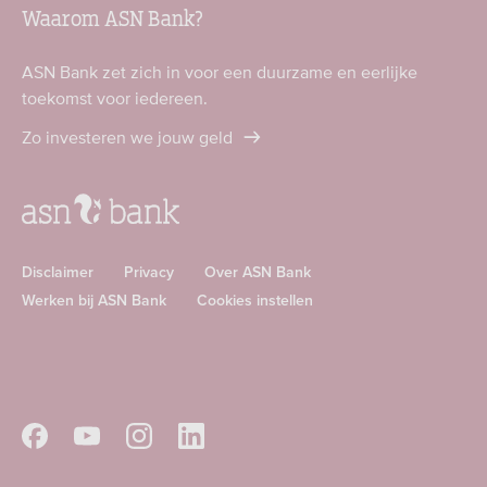
Waarom ASN Bank?
ASN Bank zet zich in voor een duurzame en eerlijke
toekomst voor iedereen.
Zo investeren we jouw geld
Disclaimer
Privacy
Over ASN Bank
Werken bij ASN Bank
Cookies instellen
Download
Download
ASN
ASN
app
app
Volg
Volg
Volg
Volg
in
in
ASN
ASN
ASN
ASN
de
de
op
op
op
op