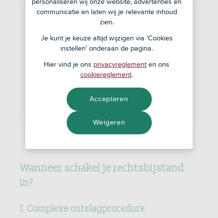
personaliseren wij onze website, advertenties en
Waarom rechtsbijstand bij
communicatie en laten wij je relevante inhoud
zien.
ontslag?
Je kunt je keuze altijd wijzigen via 'Cookies
Om je rechten te beschermen
instellen' onderaan de pagina.
Om een rechtvaardige oplossing te
Hier vind je ons
privacyreglement
en ons
krijgen, die het beste is voor jou
cookiereglement
.
Voor hulp, advies en uitleg bij
ingewikkelde arbeidsrechtelijke
Accepteren
problemen
Weigeren
Wanneer schakel je rechtsbijstand
in?
1. Complexe ontslagprocedure