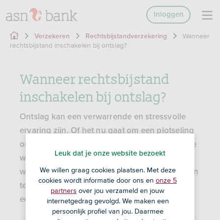
Inloggen
Wanneer
Verzekeren
Rechtsbijstandverzekering
rechtsbijstand inschakelen bij ontslag?
Wanneer rechtsbijstand
inschakelen bij ontslag?
Ontslag kan een verwarrende en stressvolle
ervaring zijn. Of het nu gaat om een plotseling
ontslag, een reorganisatie of een conflict op de
Leuk dat je onze website bezoekt
werkvloer, het is belangrijk om te weten
We willen graag cookies plaatsen. Met deze
wanneer het verstandig is om juridische hulp in
cookies wordt informatie door ons en
onze 5
te schakelen. We hebben 5 situaties voor je op
partners
over jou verzameld en jouw
een rijtje gezet.
internetgedrag gevolgd. We maken een
persoonlijk profiel van jou. Daarmee