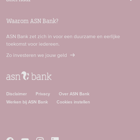
Waarom ASN Bank?
ASN Bank zet zich in voor een duurzame en eerlijke
toekomst voor iedereen.
Zo investeren we jouw geld
Disclaimer
Privacy
Over ASN Bank
Werken bij ASN Bank
Cookies instellen
Download
Download
ASN
ASN
app
app