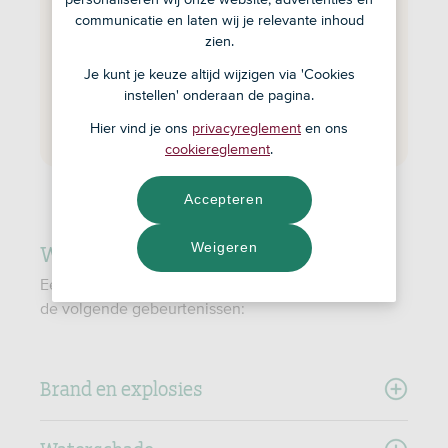
meubels, elektronica, kleding, sieraden en
communicatie en laten wij je relevante inhoud
apparaten.
zien.
Je kunt je keuze altijd wijzigen via 'Cookies
In principe dekt een inboedelverzekering alle
instellen' onderaan de pagina.
spullen die je meeneemt als je zou
verhuizen.
Hier vind je ons
privacyreglement
en ons
cookiereglement
.
Accepteren
Wat dekt een inboedelverzekering
Weigeren
Een inboedelverzekering dekt over het algemeen
de volgende gebeurtenissen:
Brand en explosies