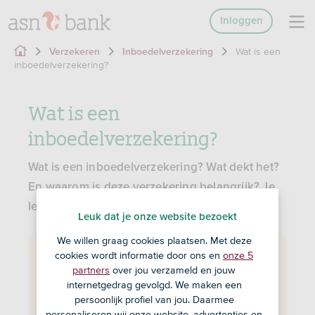
Inloggen
Wat is een
Verzekeren
Inboedelverzekering
inboedelverzekering?
Wat is een
inboedelverzekering?
Wat is een inboedelverzekering? Wat dekt het?
En waarom is deze verzekering belangrijk? Je
leest het hier.
Leuk dat je onze website bezoekt
We willen graag cookies plaatsen. Met deze
Wat is een inboedelverzekering?
cookies wordt informatie door ons en
onze 5
partners
over jou verzameld en jouw
Een inboedelverzekering is een
internetgedrag gevolgd. We maken een
verzekeringspolis die persoonlijke spullen in
persoonlijk profiel van jou. Daarmee
je huis beschermt. Denk aan onder andere
personaliseren wij onze website, advertenties en