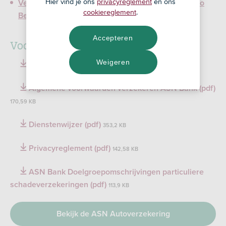
Hier vind je ons
privacyreglement
en ons
Verzekeringskaart ASN Autoverzekering WA Casco
cookiereglement
.
Beperkt
Accepteren
Voorwaarden en documenten
Weigeren
Voorwaarden ASN Autoverzekering (pdf)
1,1 MB
Algemene voorwaarden verzekeren ASN Bank (pdf)
170,59 KB
Dienstenwijzer (pdf)
353,2 KB
Privacyreglement (pdf)
142,58 KB
ASN Bank Doelgroepomschrijvingen particuliere
schadeverzekeringen (pdf)
113,9 KB
Bekijk de ASN Autoverzekering