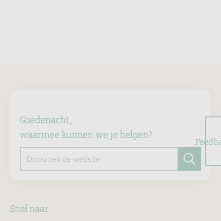
Goedenacht,
waarmee kunnen we je helpen?
Feedb
Doorzoek de website
Zoeken
Snel naar