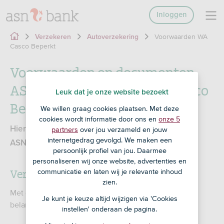
Inloggen
Voorwaarden WA
Verzekeren
Autoverzekering
Casco Beperkt
Voorwaarden en documenten
ASN Autoverzekering WA Casco
Leuk dat je onze website bezoekt
Beperkt
We willen graag cookies plaatsen. Met deze
cookies wordt informatie door ons en
onze 5
Hier vind je alle belangrijke documenten over de
partners
over jou verzameld en jouw
internetgedrag gevolgd. We maken een
ASN Autoverzekering WA Casco Beperkt.
persoonlijk profiel van jou. Daarmee
personaliseren wij onze website, advertenties en
Verzekeringskaarten
communicatie en laten wij je relevante inhoud
zien.
Met een verzekeringskaart zie je in één oogopslag de
Je kunt je keuze altijd wijzigen via 'Cookies
belangrijkste productkenmerken.
instellen' onderaan de pagina.