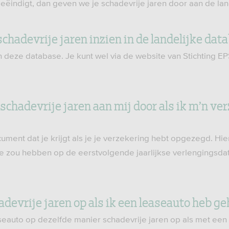
beëindigt, dan geven we je schadevrije jaren door aan de la
 schadevrije jaren inzien in de landelijke dat
 in deze database. Je kunt wel via de website van Stichting EP
 schadevrije jaren aan mij door als ik m’n ve
cument dat je krijgt als je je verzekering hebt opgezegd. Hier
 je zou hebben op de eerstvolgende jaarlijkse verlengingsda
devrije jaren op als ik een leaseauto heb g
eauto op dezelfde manier schadevrije jaren op als met een au