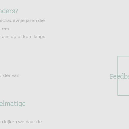
anders?
 schadevrije jaren die
r een
 ons op of kom langs
Feedb
urder van
gelmatige
en kijken we naar de