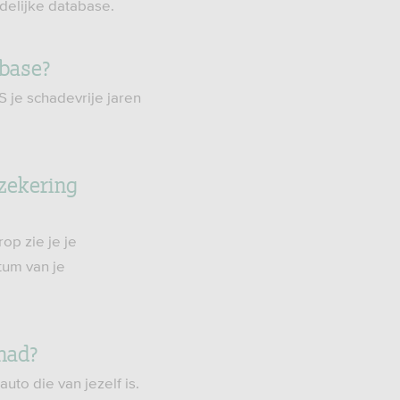
ndelijke database.
abase?
S je schadevrije jaren
rzekering
op zie je je
tum van je
ehad?
to die van jezelf is.