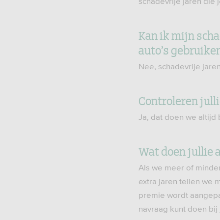
schadevrije jaren die
Kan ik mijn sch
auto’s gebruike
Nee, schadevrije jare
Controleren jull
Ja, dat doen we altij
Wat doen jullie 
Als we meer of minder
extra jaren tellen we
premie wordt aangepas
navraag kunt doen bij 