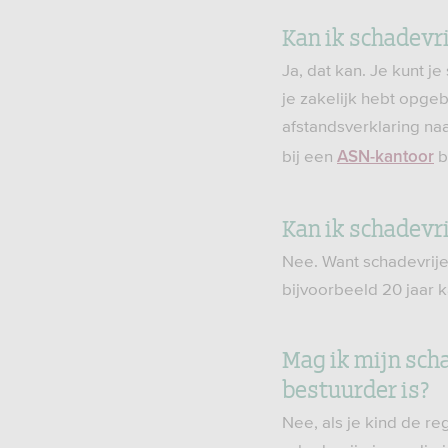
Kan ik schadevr
Ja, dat kan. Je kunt j
je zakelijk hebt opgeb
afstandsverklaring na
bij een
bi
ASN-kantoor
Kan ik schadevr
Nee. Want schadevrije
bijvoorbeeld 20 jaar ka
Mag ik mijn scha
bestuurder is?
Nee, als je kind de re