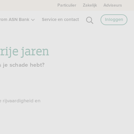
Particulier
Zakelijk
Adviseurs
rom ASN Bank
Service en contact
Inloggen
ije jaren
 je schade hebt?
e rijvaardigheid en