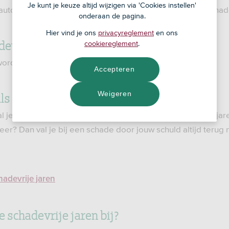
Je kunt je keuze altijd wijzigen via 'Cookies instellen'
 autoverzekering hebt en geen schade claimt, krijg je 1 schade
onderaan de pagina.
Hier vind je ons
privacyreglement
en ons
evrije jaren op?
cookiereglement
.
 worden opgebouwd door de verzekeringnemer.
Accepteren
ls ik schade heb?
Weigeren
 je per schade 5 jaar terug. Tot maximaal -5 schadevrije jar
eer? Dan val je bij een schade door jouw schuld altijd terug 
hadevrije jaren
e schadevrije jaren bij?