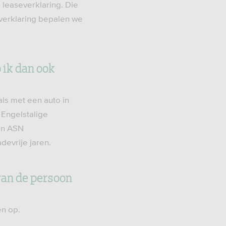
 leaseverklaring. Die
 verklaring bepalen we
 ik dan ook
als met een auto in
 Engelstalige
een ASN
adevrije jaren.
 van de persoon
en op.