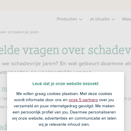
Producten
Je situatie
Waa
ver schadevrije jaren
elde vragen over schadevr
we schadevrije jaren? En wat gebeurt daarmee als
 antwoorden op veelgestelde vragen.
Leuk dat je onze website bezoekt
m'n schadevrije jaren doorgeven?
We willen graag cookies plaatsen. Met deze cookies
het risico dat we lopen. Hoeveel risico dat is, hangt af van j
wordt informatie door ons en
onze 5 partners
over jou
verzameld en jouw internetgedrag gevolgd. We maken
we door te kijken naar je schadevrije jaren.
een persoonlijk profiel van jou. Daarmee personaliseren
wij onze website, advertenties en communicatie en laten
adevrije jaren op?
wij je relevante inhoud zien.