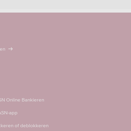
ten
N Online Bankieren
 ASN-app
kkeren of deblokkeren