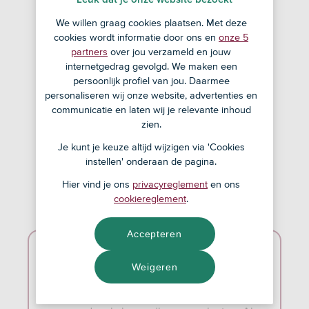
De lucht die je inademt. Het water dat je
We willen graag cookies plaatsen. Met deze
cookies wordt informatie door ons en
onze 5
drinkt. Het voedsel dat je eet. Zonder
partners
over jou verzameld en jouw
biodiversiteit zouden ze er niet zijn. We
internetgedrag gevolgd. We maken een
moeten de biodiversiteit blijven
persoonlijk profiel van jou. Daarmee
personaliseren wij onze website, advertenties en
beschermen anders sterven dieren en
communicatie en laten wij je relevante inhoud
planten uit. En ook de opwarming van de
zien.
aarde is slecht voor de natuur.
Je kunt je keuze altijd wijzigen via 'Cookies
instellen' onderaan de pagina.
Hier vind je ons
privacyreglement
en ons
cookiereglement
.
Accepteren
Vraag aan de klas: wie kent het
Weigeren
woord biodiversiteit?
Biodiversiteit betekent dat er in de natuur