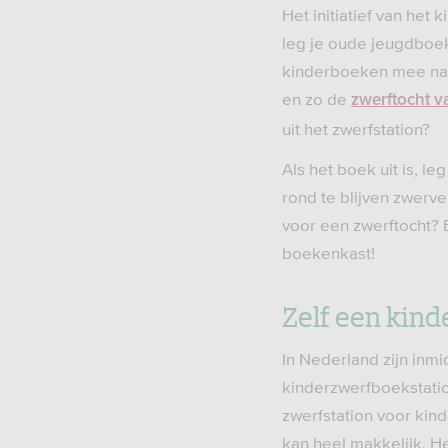
Het initiatief van het
leg je oude jeugdboe
kinderboeken mee naar
en zo de
zwerftocht v
uit het zwerfstation?
Als het boek uit is, l
rond te blijven zwerv
voor een zwerftocht? E
boekenkast!
Zelf een kin
In Nederland zijn inm
kinderzwerfboekstation
zwerfstation voor kin
kan heel makkelijk. Het