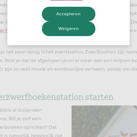
 kinderzwerfboekstation is van het Nationaal Fonds Kinderhulp
ken of voorleesboeken in het zwerfstation en neem zelf le
Accepteren
 huis. In alle zwerfboeken zit een sticker met een code. Die
Weigeren
. Waar is het boek al eerder gelezen e
an het boek volgen
eg je het weer terug in het zwerfstation. Zwerfboeken zijn na
en. Wist je dat de afgelopen jaren al meer dan een miljoen 
r zijn zo veel mooie en avontuurlijke verhalen, zonde om die
derzwerfboekenstation starten
iddels al duizenden
s. Wil je zelf een
derboeken oprichten? Dat
 is natuurlijk belangrijk dat