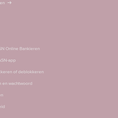
ten
N Online Bankieren
 ASN-app
kkeren of deblokkeren
 en wachtwoord
en
eid