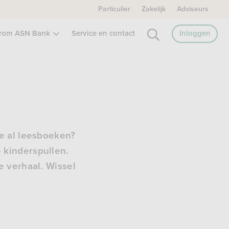
Particulier
Zakelijk
Adviseurs
rom ASN Bank
Service en contact
Inloggen
e al leesboeken?
 kinderspullen.
e verhaal. Wissel