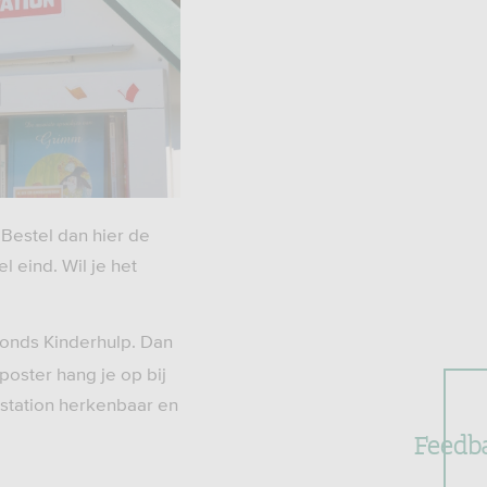
 Bestel dan hier de
l eind. Wil je het
fonds Kinderhulp. Dan
poster hang je op bij
enstation herkenbaar en
Feedb