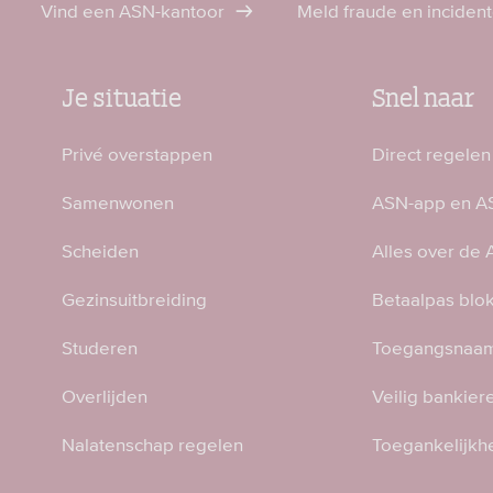
Vind een ASN-kantoor
Meld fraude en inciden
Je situatie
Snel naar
Privé overstappen
Direct regelen
Samenwonen
ASN-app en AS
Scheiden
Alles over de
Gezinsuitbreiding
Betaalpas blo
Studeren
Toegangsnaam
Overlijden
Veilig bankier
Nalatenschap regelen
Toegankelijkh