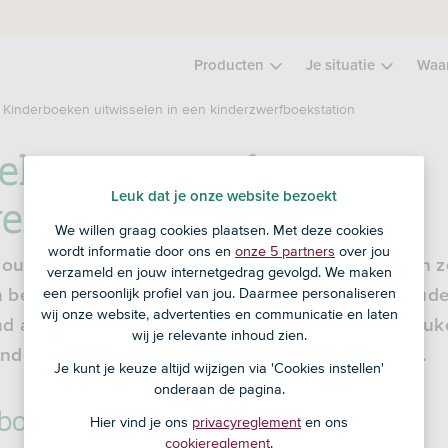
Producten
Je situatie
Waa
Kinderboeken uitwisselen in een kinderzwerfboekstation
eken uitwisselen in een
erfboekstation
Leuk dat je onze website bezoekt
We willen graag cookies plaatsen. Met deze cookies
wordt informatie door ons en
onze 5 partners
over jou
te oud geworden voor een voorleesboek, of kopen z
verzameld en jouw internetgedrag gevolgd. We maken
een persoonlijk profiel van jou. Daarmee personaliseren
 belanden in de boekenkast of een doos met oude
wij onze website, advertenties en communicatie en laten
 anders kan natuurlijk nog genieten van dat leuk
wij je relevante inhoud zien.
nderboeken uit via een kinderzwerfboekstation.
Je kunt je keuze altijd wijzigen via 'Cookies instellen'
onderaan de pagina.
rboeken lezen
Hier vind je ons
privacyreglement
en ons
cookiereglement
.