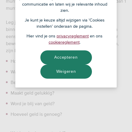
muntjes van 10 eurocent is in hun optiek meer waard dan 1
communicatie en laten wij je relevante inhoud
muntje van 50 eurocent. Maar laat je verrassen.
zien.
Je kunt je keuze altijd wijzigen via 'Cookies
Leg je kind al jong uit wat de waarde is van geld, ook
instellen' onderaan de pagina.
binnen je gezin. Praat erover met je kind. Of ga samen
eens filosoferen over geld. Hiermee krijgt je kind meer
Hier vind je ons
privacyreglement
en ons
cookiereglement
.
bewustzijn van geld. Vragen die je zou kunnen stellen,
zijn bijvoorbeeld:
Accepteren
Hoe kom je aan geld?
Wat zou je doen als je xx euro had?
Weigeren
Ben je gelukkig als je veel geld hebt?
Maakt geld gelukkig?
Word je blij van geld?
Hoeveel geld is genoeg?