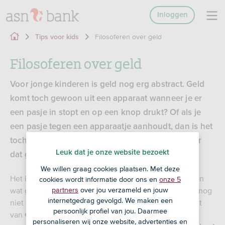
Inloggen
Filosoferen over geld
Tips voor kids
Filosoferen over geld
Voor jonge kinderen is geld nog erg abstract. Geld
komt toch gewoon uit een apparaat wanneer je er
een pasje in stopt en op een knop drukt? Of als je
een pasje tegen een apparaatje aanhoudt, dan is het
toch betaald? Een kind heeft vaak geen idee waar
Leuk dat je onze website bezoekt
dat geld vandaan komt.
We willen graag cookies plaatsen. Met deze
Het is goed je kind op jonge leeftijd te laten ontdekken
cookies wordt informatie door ons en
onze 5
wat geld is en hoe het eruit ziet. Kleuters weten vaak nog
partners
over jou verzameld en jouw
internetgedrag gevolgd. We maken een
niet dat een biljet van € 5 meer waard is dan een munt
persoonlijk profiel van jou. Daarmee
van € 2. Het gaat kleuters vaak om de hoeveelheid: 3
personaliseren wij onze website, advertenties en